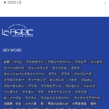
►
2002 (3)
KEY WORD
お茶
つつじ
アクセサリー
アポニーグリーン
アラビア
イッタラ
ウィーンのバラ
ウェッジウッド
オリジナル
ガラス
キャッシュバックキャンペーン
ギフト
グラス
ジャパニーズ
スワロフスキー
ティーカップ
ネックレス
バカラ
ブルオニ
ブルーオニオン
プリモ
プリモビアンコ
プレゼント
ヘレンド
ペンダント
マイセン
マグ
リチャードジノリ
リヤドロ
ル・ノーブル
ワイスト
ワイルドストロベリー
ヴィクトリアブーケ
京薩摩、空女
八十八夜
和
季節のお知らせ
小野多美枝
新作