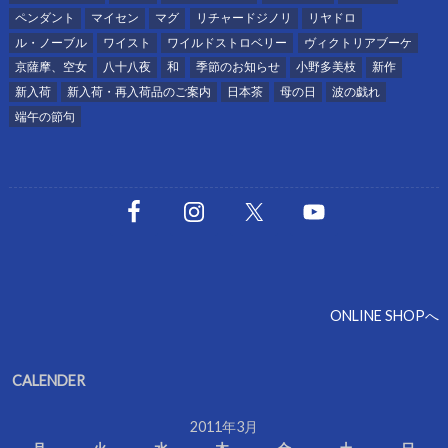
ペンダント
マイセン
マグ
リチャードジノリ
リヤドロ
ル・ノーブル
ワイスト
ワイルドストロベリー
ヴィクトリアブーケ
京薩摩、空女
八十八夜
和
季節のお知らせ
小野多美枝
新作
新入荷
新入荷・再入荷品のご案内
日本茶
母の日
波の戯れ
端午の節句
ONLINE SHOPへ
CALENDER
2011年3月