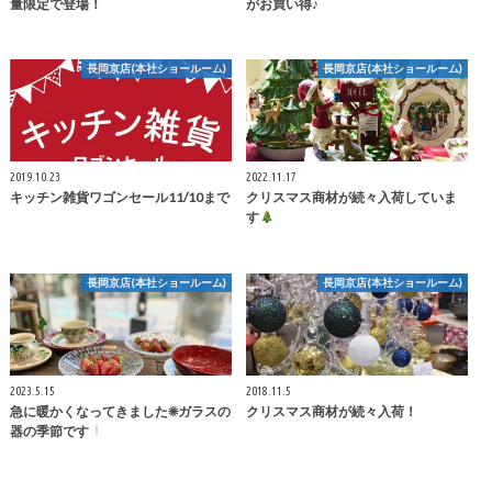
量限定で登場！
がお買い得♪
長岡京店(本社ショールーム)
長岡京店(本社ショールーム)
2019.10.23
2022.11.17
キッチン雑貨ワゴンセール11/10まで
クリスマス商材が続々入荷していま
す
長岡京店(本社ショールーム)
長岡京店(本社ショールーム)
2023.5.15
2018.11.5
急に暖かくなってきました☀ガラスの
クリスマス商材が続々入荷！
器の季節です