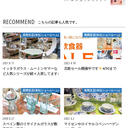
RECOMMEND
こちらの記事も人気です。
長岡京店(本社ショールーム)
長岡京店(本社ショールーム)
2021.8.17
2023.4.18
イッタラガラス・ムーミンサマーな
北欧セール開催中です
4/30まで
ど人気シリーズが続々入荷してます♪
長岡京店(本社ショールーム)
長岡京店(本社ショールーム)
2018.8.27
2022.6.2
スペイン製のリサイクルガラスが数
マイセンやロイヤルコペンハーゲン