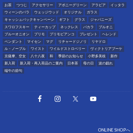
お茶
つつじ
アクセサリー
アポニーグリーン
アラビア
イッタラ
ウィーンのバラ
ウェッジウッド
オリジナル
ガラス
キャッシュバックキャンペーン
ギフト
グラス
ジャパニーズ
スワロフスキー
ティーカップ
ネックレス
バカラ
ブルオニ
ブルーオニオン
プリモ
プリモビアンコ
プレゼント
ヘレンド
ペンダント
マイセン
マグ
リチャードジノリ
リヤドロ
ル・ノーブル
ワイスト
ワイルドストロベリー
ヴィクトリアブーケ
京薩摩、空女
八十八夜
和
季節のお知らせ
小野多美枝
新作
新入荷
新入荷・再入荷品のご案内
日本茶
母の日
波の戯れ
端午の節句
ONLINE SHOPへ