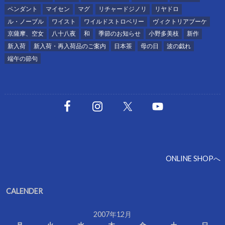
ペンダント
マイセン
マグ
リチャードジノリ
リヤドロ
ル・ノーブル
ワイスト
ワイルドストロベリー
ヴィクトリアブーケ
京薩摩、空女
八十八夜
和
季節のお知らせ
小野多美枝
新作
新入荷
新入荷・再入荷品のご案内
日本茶
母の日
波の戯れ
端午の節句
ONLINE SHOPへ
CALENDER
2007年12月