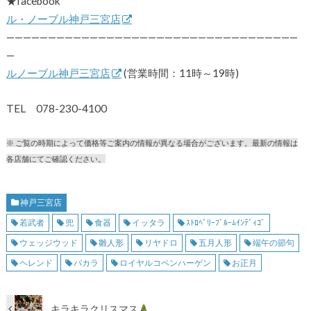
★facebook
ル・ノーブル神戸三宮店
———————————————————————————————————
—
ルノーブル神戸三宮店
(営業時間：11時～19時)
TEL 078-230-4100
※ ご覧の時期によって価格等ご案内の情報が異なる場合がございます。最新の情報は
各店舗にてご確認ください。
神戸三宮店
若武者
兜
食器
イッタラ
ｽﾄﾛﾍﾞﾘｰﾌﾞﾙｰﾑｲﾝﾃﾞｨｺﾞ
ウェッジウッド
雛人形
リヤドロ
五月人形
端午の節句
ヘレンド
バカラ
ロイヤルコペンハーゲン
お正月
キラキラクリスマス