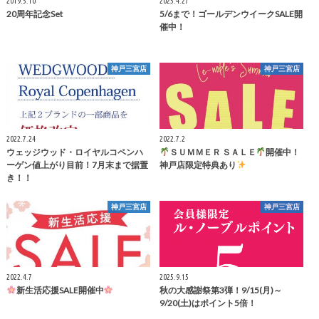
2019.5.10
2025.4.27
20周年記念Set
5/6まで！ゴールデンウイークSALE開
催中！
神戸三宮店
神戸三宮店
2022.7.24
2022.7.2
ウェッジウッド・ロイヤルコペンハ
ＳＵＭＭＥＲ ＳＡＬＥ
開催中！
ーゲン値上がり目前！7月末まで据置
神戸店限定特典あり
き！！
神戸三宮店
神戸三宮店
2022.4.7
2025.9.15
新生活応援SALE開催中
秋の大感謝祭第3弾！9/15(月)～
9/20(土)はポイント5倍！