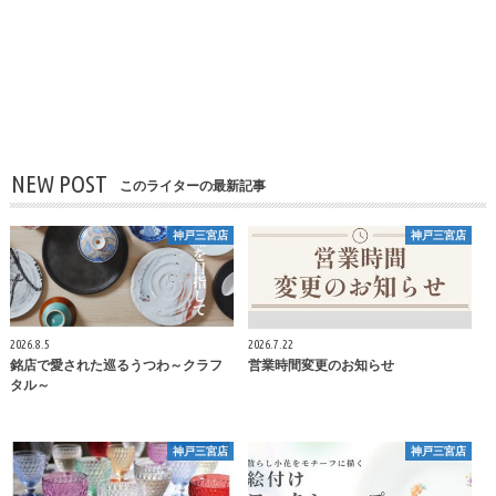
NEW POST
このライターの最新記事
神戸三宮店
神戸三宮店
2026.8.5
2026.7.22
銘店で愛された巡るうつわ～クラフ
営業時間変更のお知らせ
タル～
神戸三宮店
神戸三宮店