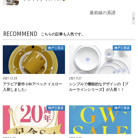
最前線の系譜
RECOMMEND
こちらの記事も人気です。
神戸三宮店
神戸三宮店
2021.12.20
2021.9.27
アラビア新作 24hアベック イエロー
シンプルで機能的なデザインの【ブ
入荷しました♪
ルーラインシリーズ】が入荷！！
神戸三宮店
神戸三宮店