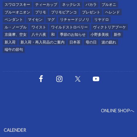
スワロフスキー
ティーカップ
ネックレス
バカラ
ブルオニ
ブルーオニオン
プリモ
プリモビアンコ
プレゼント
ヘレンド
ペンダント
マイセン
マグ
リチャードジノリ
リヤドロ
ル・ノーブル
ワイスト
ワイルドストロベリー
ヴィクトリアブーケ
京薩摩、空女
八十八夜
和
季節のお知らせ
小野多美枝
新作
新入荷
新入荷・再入荷品のご案内
日本茶
母の日
波の戯れ
端午の節句
ONLINE SHOPへ
CALENDER