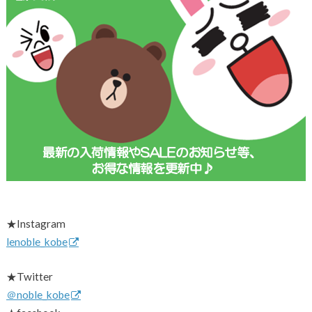
★Instagram
lenoble_kobe
★Twitter
＠noble_kobe