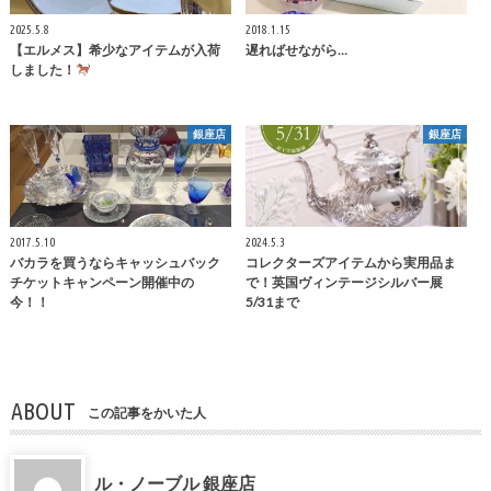
2025.5.8
2018.1.15
【エルメス】希少なアイテムが入荷
遅ればせながら…
しました！
銀座店
銀座店
2017.5.10
2024.5.3
バカラを買うならキャッシュバック
コレクターズアイテムから実用品ま
チケットキャンペーン開催中の
で！英国ヴィンテージシルバー展
今！！
5/31まで
ABOUT
この記事をかいた人
ル・ノーブル 銀座店