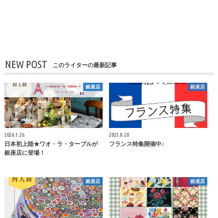
NEW POST
このライターの最新記事
銀座店
銀座店
2026.1.26
2025.8.20
日本初上陸★ワオ・ラ・ターブルが
フランス特集開催中♪
銀座店に登場！
銀座店
銀座店