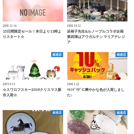
2018.12.16
2018.10.12
15日間限定セール！本日より11時よ
浜裕子先生&ルノーブルコラボ企画
りスタート☆
第四弾はアウガルテン マリアテレジ
ア
銀座店
銀座店
2019.9.13
2018.5.22
☆スワロフスキー2019クリスマス新
ﾍﾚﾝﾄﾞﾏｸﾞに爽やかな色が入荷しまし
作入荷☆
た♪
銀座店
銀座店