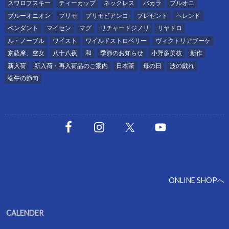
スワロフスキー
ティーカップ
ネックレス
バカラ
ブルオニ
ブルーオニオン
プリモ
プリモビアンコ
プレゼント
ヘレンド
ペンダント
マイセン
マグ
リチャードジノリ
リヤドロ
ル・ノーブル
ワイスト
ワイルドストロベリー
ヴィクトリアブーケ
京薩摩、空女
八十八夜
和
季節のお知らせ
小野多美枝
新作
新入荷
新入荷・再入荷品のご案内
日本茶
母の日
波の戯れ
端午の節句
ONLINE SHOPへ
CALENDER