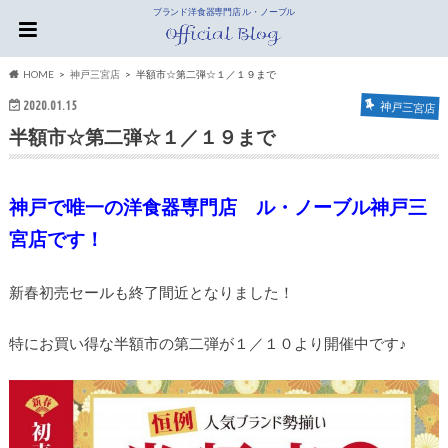
ブランド洋食器専門店 ル・ノーブル
HOME
神戸三宮店
半額市☆第二弾☆１／１９まで
2020.01.15
神戸三宮店
半額市☆第二弾☆１／１９まで
神戸で唯一の洋食器専門店 ル・ノーブル神戸三
宮店です！
新春初売セールも終了間近となりました！
特にお買い得な半額市の第二弾が１／１０より開催中です♪