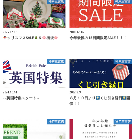
神戸三宮店
神戸三宮店
2025.12.16
2018.12.16
クリスマスSALE
＆
福袋
今年最後の15日間限定SALE！！！
神戸三宮店
神戸三宮店
2024.10.14
2022.8.9
～英国特集スタート～
８月１０日より
くじ引き縁日
開
催！！
神戸三宮店
神戸三宮店