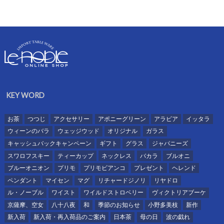
KEY WORD
お茶
つつじ
アクセサリー
アポニーグリーン
アラビア
イッタラ
ウィーンのバラ
ウェッジウッド
オリジナル
ガラス
キャッシュバックキャンペーン
ギフト
グラス
ジャパニーズ
スワロフスキー
ティーカップ
ネックレス
バカラ
ブルオニ
ブルーオニオン
プリモ
プリモビアンコ
プレゼント
ヘレンド
ペンダント
マイセン
マグ
リチャードジノリ
リヤドロ
ル・ノーブル
ワイスト
ワイルドストロベリー
ヴィクトリアブーケ
京薩摩、空女
八十八夜
和
季節のお知らせ
小野多美枝
新作
新入荷
新入荷・再入荷品のご案内
日本茶
母の日
波の戯れ