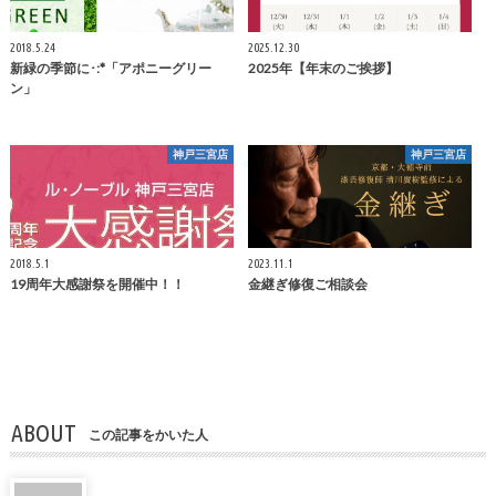
2018.5.24
2025.12.30
新緑の季節に･:*「アポニーグリー
2025年【年末のご挨拶】
ン」
神戸三宮店
神戸三宮店
2018.5.1
2023.11.1
19周年大感謝祭を開催中！！
金継ぎ修復ご相談会
ABOUT
この記事をかいた人