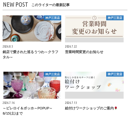
NEW POST
このライターの最新記事
神戸三宮店
神戸三宮店
2026.8.5
2026.7.22
銘店で愛された巡るうつわ～クラフ
営業時間変更のお知らせ
タル～
神戸三宮店
神戸三宮店
2026.7.16
2026.7.13
～ビレロイ＆ボッホ～POPUP～
絵付けワークショップのご案内
8/15(土)まで