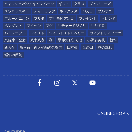
キャッシュバックキャンペーン
ギフト
グラス
ジャパニーズ
スワロフスキー
ティーカップ
ネックレス
バカラ
ブルオニ
ブルーオニオン
プリモ
プリモビアンコ
プレゼント
ヘレンド
ペンダント
マイセン
マグ
リチャードジノリ
リヤドロ
ル・ノーブル
ワイスト
ワイルドストロベリー
ヴィクトリアブーケ
京薩摩、空女
八十八夜
和
季節のお知らせ
小野多美枝
新作
新入荷
新入荷・再入荷品のご案内
日本茶
母の日
波の戯れ
端午の節句
ONLINE SHOPへ