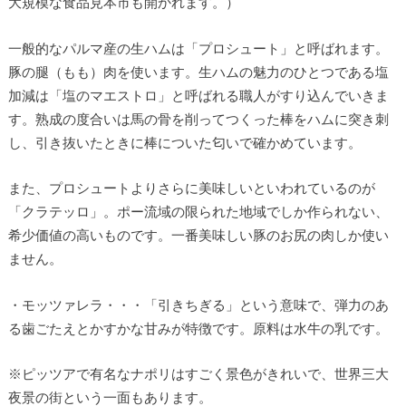
大規模な食品見本市も開かれます。）
一般的なパルマ産の生ハムは「プロシュート」と呼ばれます。
豚の腿（もも）肉を使います。生ハムの魅力のひとつである塩
加減は「塩のマエストロ」と呼ばれる職人がすり込んでいきま
す。熟成の度合いは馬の骨を削ってつくった棒をハムに突き刺
し、引き抜いたときに棒についた匂いで確かめています。
また、プロシュートよりさらに美味しいといわれているのが
「クラテッロ」。ポー流域の限られた地域でしか作られない、
希少価値の高いものです。一番美味しい豚のお尻の肉しか使い
ません。
・モッツァレラ・・・「引きちぎる」という意味で、弾力のあ
る歯ごたえとかすかな甘みが特徴です。原料は水牛の乳です。
※ピッツアで有名なナポリはすごく景色がきれいで、世界三大
夜景の街という一面もあります。