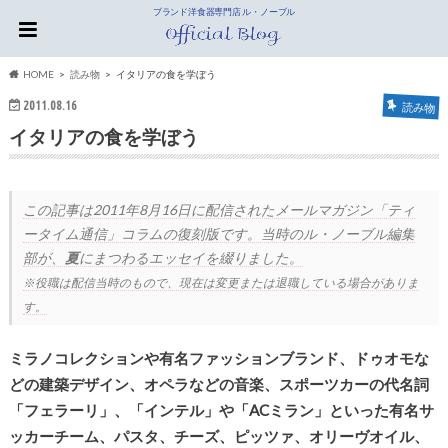
ブランド洋食器専門店 ル・ノーブル
HOME
読み物
イタリアの食を学ぼう
2011.08.16
読み物
イタリアの食を学ぼう
この記事は
2011年8月16日
に配信されたメールマガジン「ティ
ータイム通信」コラムの復刻版です。当時のル・ノーブル編集
部が、
夏
にまつわるエッセイを綴りました。
※役職は配信当時のもので、現在は変更または退職している場合がありま
す。
ミラノコレクションや有名ファッションブランド、ドゥオモな
どの建築デザイン、オペラなどの音楽、スポーツカーの代名詞
「フェラーリ」、「インテル」や「ACミラン」といった有名サ
ッカーチーム、パスタ、チーズ、ピッツァ、オリーヴオイル、