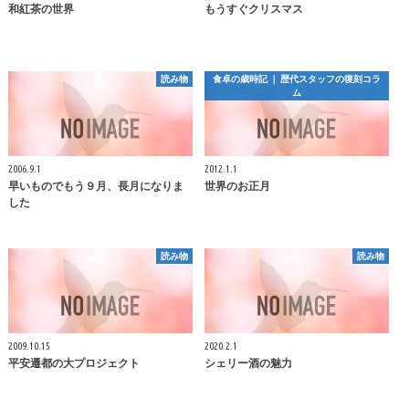
和紅茶の世界
もうすぐクリスマス
読み物
食卓の歳時記 ｜ 歴代スタッフの復刻コラ
ム
2006.9.1
2012.1.1
早いものでもう９月、長月になりま
世界のお正月
した
読み物
読み物
2009.10.15
2020.2.1
平安遷都の大プロジェクト
シェリー酒の魅力