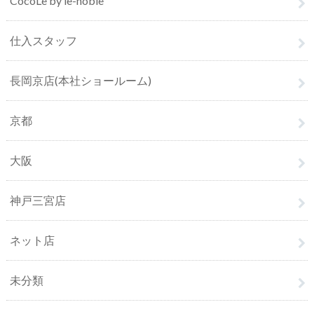
CocoLe by le-noble
仕入スタッフ
長岡京店(本社ショールーム)
京都
大阪
神戸三宮店
ネット店
未分類