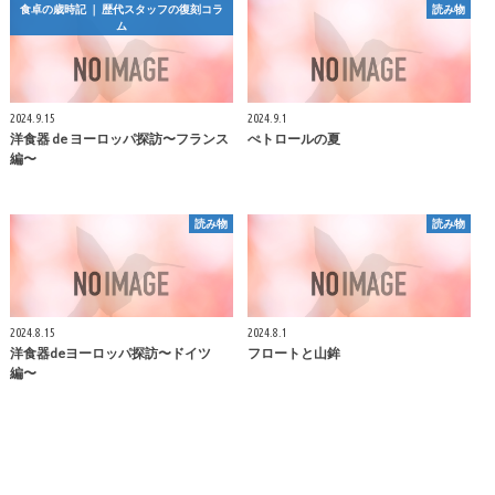
食卓の歳時記 ｜ 歴代スタッフの復刻コラ
読み物
ム
2024.9.15
2024.9.1
洋食器 de ヨーロッパ探訪〜フランス
ぺトロールの夏
編〜
読み物
読み物
2024.8.15
2024.8.1
洋食器deヨーロッパ探訪〜ドイツ
フロートと山鉾
編〜