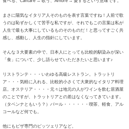
食べる、Cantare → 歌う、Amore → 愛するという意味です。
まさに陽気なイタリア人そのものを表す言葉ですね！人前で歌
うのは恥ずかしくて苦手な私ですが、それでもこの言葉は私が
人生で最も大事にしているものそのものだ！と思ってすごく共
感し、感動し、人生の指針にしています。
そんな３大要素の中で、日本人にとっても比較的馴染みが深い
「食」について、少し語らせていただきたいと思います♪
リストランテ・・・いわゆる高級レストラン。トラットリ
ア・・・気軽に入れる、比較的小さくて大衆的なイタリア料理
店。オステリア・・・・元々は地元の人がワインを飲む居酒屋
のことですが、トラットリアとの差はなくなってきています。
（タベンナともいう？）バール・・・・・・喫茶、軽食、アル
コールなど何でも。
他にもピザ専門のピッツェリアなど。