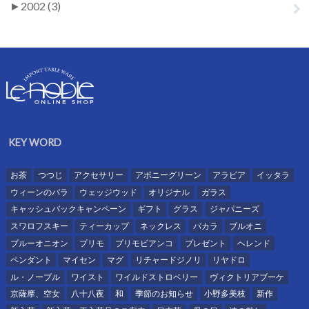
►
2002 (3)
KEY WORD
お茶
つつじ
アクセサリー
アポニーグリーン
アラビア
イッタラ
ウィーンのバラ
ウェッジウッド
オリジナル
ガラス
キャッシュバックキャンペーン
ギフト
グラス
ジャパニーズ
スワロフスキー
ティーカップ
ネックレス
バカラ
ブルオニ
ブルーオニオン
プリモ
プリモビアンコ
プレゼント
ヘレンド
ペンダント
マイセン
マグ
リチャードジノリ
リヤドロ
ル・ノーブル
ワイスト
ワイルドストロベリー
ヴィクトリアブーケ
京薩摩、空女
八十八夜
和
季節のお知らせ
小野多美枝
新作