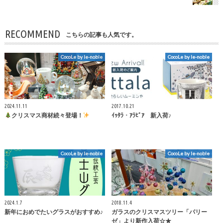
RECOMMEND
こちらの記事も人気です。
CocoLe by le-noble
CocoLe by le-noble
2024.11.11
2017.10.21
クリスマス商材続々登場！
ｲｯﾀﾗ・ｱﾗﾋﾞｱ 新入荷♪
CocoLe by le-noble
CocoLe by le-noble
2024.1.7
2018.11.4
新年におめでたいグラスがおすすめ♪
ガラスのクリスマスツリー「パリー
ゼ」より新作入荷☆★