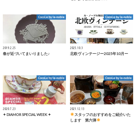
CocoLe by le-noble
CocoLe by le-noble
2019.2.25
2025.10.3
春が近づいてまいりました♪
北欧ヴィンテージー2025年10月ー
CocoLe by le-noble
CocoLe by le-noble
2020.7.23
2021.12.13
✦ DIAMOR SPECIAL WEEK ✦
スタッフのおすすめをご紹介いた
します 第六弾