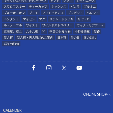
キャッシュバックキャンペーン
ギフト
グラス
ジャパニーズ
スワロフスキー
ティーカップ
ネックレス
バカラ
ブルオニ
ブルーオニオン
プリモ
プリモビアンコ
プレゼント
ヘレンド
ペンダント
マイセン
マグ
リチャードジノリ
リヤドロ
ル・ノーブル
ワイスト
ワイルドストロベリー
ヴィクトリアブーケ
京薩摩、空女
八十八夜
和
季節のお知らせ
小野多美枝
新作
新入荷
新入荷・再入荷品のご案内
日本茶
母の日
波の戯れ
端午の節句
ONLINE SHOPへ
CALENDER