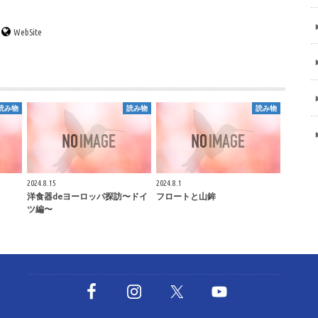
WebSite
読み物
読み物
読み物
2024.8.15
2024.8.1
洋食器deヨーロッパ探訪〜ドイ
フロートと山鉾
ツ編〜