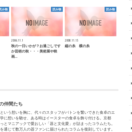
読み物
読み物
読み物
2006.11.1
2008.11.15
秋の一日いかが？お過ごしです
縦の糸 横の糸
か芸術の秋・・・美術展や映
画…
の仲間たち
」という想いを胸に、代々のスタッフがバトンを繋いできた食卓のエ
文学に想いを馳せ、ある時はイースターの食卓を飾り付ける。京都
ょっとマニアックで愛おしい「器と文化愛」が詰まったコラムたち。
ンを通じて数万人の器ファンに届けられたコラムを復刻しています。