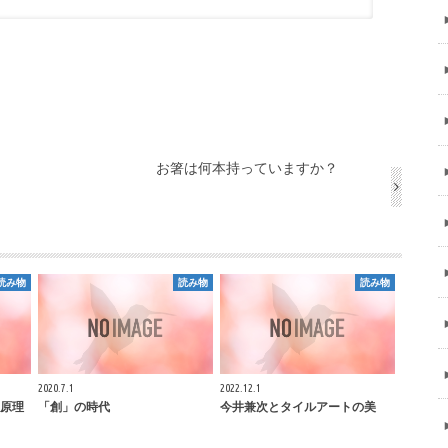
お箸は何本持っていますか？
読み物
読み物
読み物
2020.7.1
2022.12.1
原理
「創」の時代
今井兼次とタイルアートの美