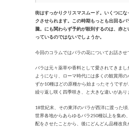
街はすっかりクリスマスムード。いくつにな
クさせられます。この時期もっとも出回るバ
騰。にも関わらず予約が殺到するのは、赤と
っているのではないでしょうか。
今回のコラムではバラの花についてお話させ
バラは元々薬草や香料として愛されてきまし
ようになり、ローマ時代には多くの観賞用の
ずか10種ほどの原種から始まったそうです
繰り返し咲く四季咲き、と大きな違いがあり
18世紀末、その東洋のバラが西洋に渡った
世界各地からあらゆるバラ250種以上を集
配をさせたことから、後にどんどん品種改良