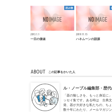
読み物
2013.1.1
2019.11.15
一日の価値
ハネムーンの語源
ABOUT
この記事をかいた人
ル・ノーブル編集部・歴代
「器の愉しさを、もっと身近に
ッセイ集です。ある時は 古典
発、器が大好きな私たちの、ち
数十年にわたり、メールマガジ