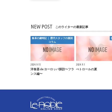
NEW POST
このライターの最新記事
食卓の歳時記 ｜ 歴代スタッフの復刻
コラム
2024.9.15
2024.9.1
洋食器 de ヨーロッパ探訪〜フラ
ぺトロールの夏
ンス編〜