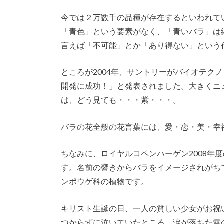
今では２万数千の品種が存在するといわれて
「青色」という要素がなく、「青いバラ」は絶対
言えば「不可能」とか「あり得ない」という
ところが2004年、サントリーがバイオテク
開発に成功！」と発表されました。大きくニ
は、どう見ても・・・紫・・・。
バラの花全般の花言葉には、愛・恋・美・幸
ちなみに、ロイヤルコペンハーゲン2008年
す。名前の響きからバラをイメージされがち
ンポウゲ科の植物です。
キリスト生誕の日、一人の貧しい少女がお祝
つからずに泣いていたところ、涙が落ちた雪