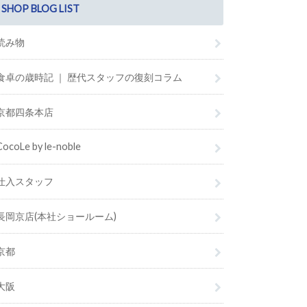
SHOP BLOG LIST
読み物
食卓の歳時記 ｜ 歴代スタッフの復刻コラム
京都四条本店
CocoLe by le-noble
仕入スタッフ
長岡京店(本社ショールーム)
京都
大阪