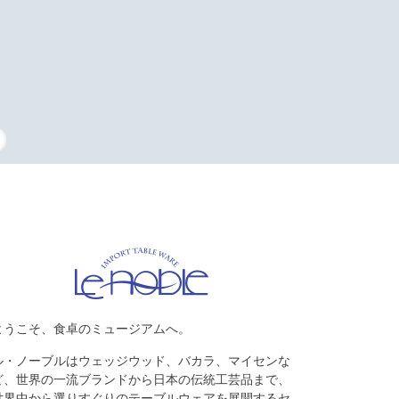
タッフの復刻
ようこそ、食卓のミュージアムへ。
ル・ノーブルはウェッジウッド、バカラ、マイセンな
ど、世界の一流ブランドから日本の伝統工芸品まで、
世界中から選りすぐりのテーブルウェアを展開するセ