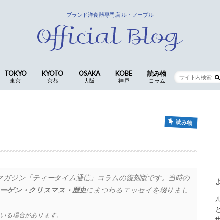
ブランド洋食器専門店 ル・ノーブル
TOKYO
KYOTO
OSAKA
KOBE
読み物
東京
京都
大阪
神戸
コラム
銀座店
京都四条本店
長岡京店(本社ショールーム)
CocoLe by le-noble
神戸三宮店
食卓の歳時記 ｜ 歴代ス
仕入スタッフ
コラム
読み物
マガジン「ティータイム通信」コラムの復刻版です。当時の
ーゲン・クリスマス・歴史
にまつわるエッセイを綴りまし
ている場合があります。