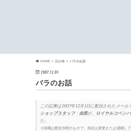
HOME
読み物
バラのお話
2007.12.01
バラのお話
この記事は
2007年12月1日
に配信されたメール
ショップスタッフ
・
由里
が、
ロイヤルコペンハ
た。
※役職は配信当時のもので、現在は変更または退職し