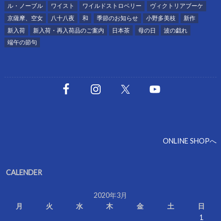
ル・ノーブル
ワイスト
ワイルドストロベリー
ヴィクトリアブーケ
京薩摩、空女
八十八夜
和
季節のお知らせ
小野多美枝
新作
新入荷
新入荷・再入荷品のご案内
日本茶
母の日
波の戯れ
端午の節句
ONLINE SHOPへ
CALENDER
2020年3月
月
火
水
木
金
土
日
1