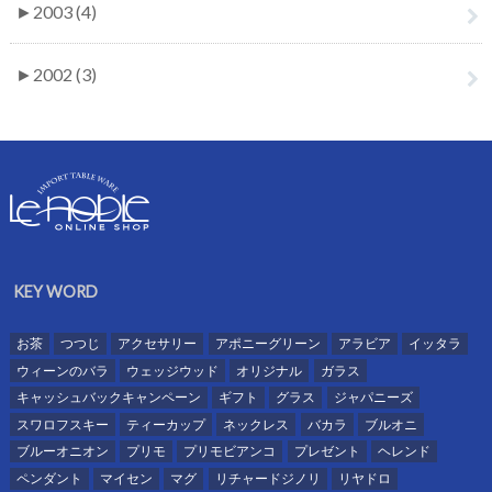
►
2003 (4)
►
2002 (3)
KEY WORD
お茶
つつじ
アクセサリー
アポニーグリーン
アラビア
イッタラ
ウィーンのバラ
ウェッジウッド
オリジナル
ガラス
キャッシュバックキャンペーン
ギフト
グラス
ジャパニーズ
スワロフスキー
ティーカップ
ネックレス
バカラ
ブルオニ
ブルーオニオン
プリモ
プリモビアンコ
プレゼント
ヘレンド
ペンダント
マイセン
マグ
リチャードジノリ
リヤドロ