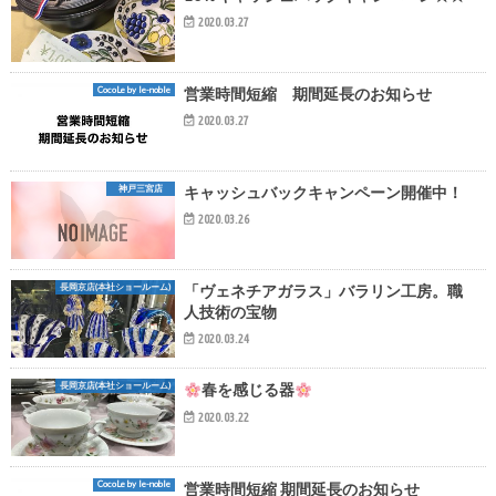
2020.03.27
CocoLe by le-noble
営業時間短縮 期間延長のお知らせ
2020.03.27
神戸三宮店
キャッシュバックキャンペーン開催中！
2020.03.26
長岡京店(本社ショールーム)
「ヴェネチアガラス」バラリン工房。職
人技術の宝物
2020.03.24
長岡京店(本社ショールーム)
春を感じる器
2020.03.22
CocoLe by le-noble
営業時間短縮 期間延長のお知らせ