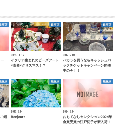
銀座店
銀座店
銀座店
2024.11.15
2017.5.10
ター
イタリア生まれのビーズアート
バカラを買うならキャッシュバ
×食器×クリスマス！？
ックチケットキャンペーン開催
中の今！！
銀座店
銀座店
銀座店
2017.6.14
2024.6.14
ご紹
Bonjour♪
おもてなしセレクション2024年
金賞受賞の江戸切子が新入荷！