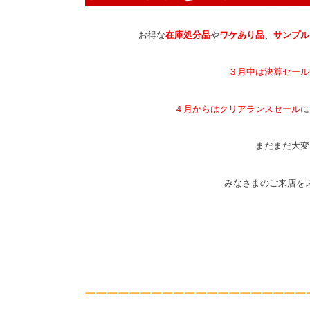
お得な
在庫処分品
や
ワケあり品
、
サンプル
３月中は決算セール
４月からはクリアランスセール
に
まだまだ大変
みなさまのご来店を
ーーーーーーーーーーーーーーーーーーーー