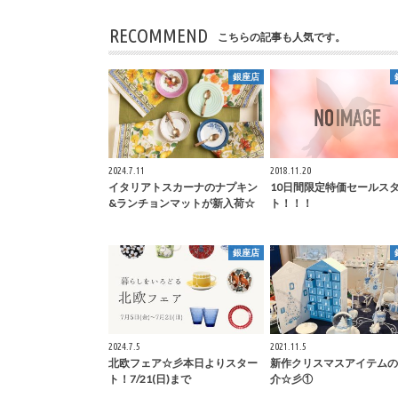
RECOMMEND
こちらの記事も人気です。
銀座店
2024.7.11
2018.11.20
イタリアトスカーナのナプキン
10日間限定特価セールス
&ランチョンマットが新入荷☆
ト！！！
銀座店
2024.7.5
2021.11.5
北欧フェア☆彡本日よりスター
新作クリスマスアイテムの
ト！7/21(日)まで
介☆彡①