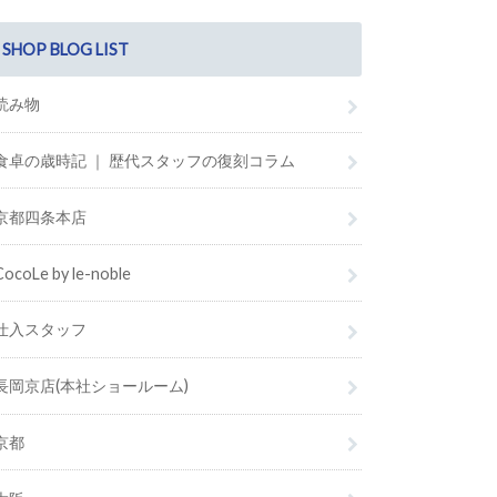
SHOP BLOG LIST
読み物
食卓の歳時記 ｜ 歴代スタッフの復刻コラム
京都四条本店
CocoLe by le-noble
仕入スタッフ
長岡京店(本社ショールーム)
京都