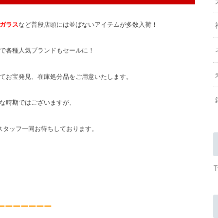
ガラス
など普段店頭には並ばないアイテムが多数入荷！
で各種人気ブランドもセールに！
てお宝発見、在庫処分品をご用意いたします。
な時期ではございますが、
スタッフ一同お待ちしております。
T
ーーーーーーー