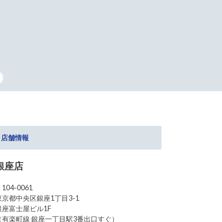
タッフの復刻
店舗情報
銀座店
104-0061
東京都中央区銀座1丁目3-1
銀座富士屋ビル1F
（有楽町線 銀座一丁目駅3番出口すぐ）