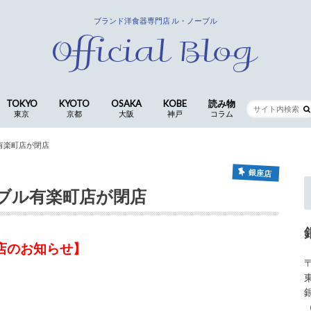
ブランド洋食器専門店 ル・ノーブル
TOKYO
KYOTO
OSAKA
KOBE
読み物
東京
京都
大阪
神戸
コラム
銀座店
京都四条本店
長岡京店(本社ショールーム)
CocoLe by le-noble
神戸三宮店
食卓の歳時記 ｜ 歴代ス
仕入スタッフ
有楽町店が閉店
コラム
銀座店
ブル有楽町店が閉店
店のお知らせ】
〒