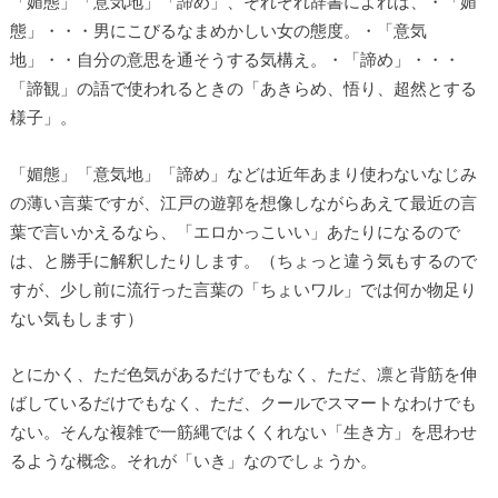
「媚態」「意気地」「諦め」、それぞれ辞書によれば、・「媚
態」・・・男にこびるなまめかしい女の態度。・「意気
地」・・自分の意思を通そうする気構え。・「諦め」・・・
「諦観」の語で使われるときの「あきらめ、悟り、超然とする
様子」。
「媚態」「意気地」「諦め」などは近年あまり使わないなじみ
の薄い言葉ですが、江戸の遊郭を想像しながらあえて最近の言
葉で言いかえるなら、「エロかっこいい」あたりになるので
は、と勝手に解釈したりします。（ちょっと違う気もするので
すが、少し前に流行った言葉の「ちょいワル」では何か物足り
ない気もします）
とにかく、ただ色気があるだけでもなく、ただ、凛と背筋を伸
ばしているだけでもなく、ただ、クールでスマートなわけでも
ない。そんな複雑で一筋縄ではくくれない「生き方」を思わせ
るような概念。それが「いき」なのでしょうか。