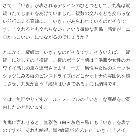
さて、「いき」が表されるデザインのひとつとして、九鬼は縦
縞（たてじま）をあげていました。複数の交わるとも交わらな
い並行に走る直線に、「いき」があらわれているのだそうで
す。「交わるとも交わらない」という微妙な関係・感覚が「エ
ロかっこいい」につながるのでしょうか？
とにかく、縦縞は「いき」なのだそうです。そういえば、「縦
縞」に対しての「横縞」。横のボーダー柄は子供服や女性のカ
ワイイ感じの服を連想させます。一方、男性や女性のスーツや
シャツにみる縦のピンストライプはどこかオトナの雰囲気を感
じさせ、九鬼が言う「縦縞はいきである」にも納得です。
では、無理やりですが、ル・ノーブルの「いき」な商品をご案
内したいと思います。
九鬼に言わせると、無彩色（白～灰色～黒）も「いき」を表す
のですが、それも納得。黒×縦縞がダブルで「いき」!「メイ