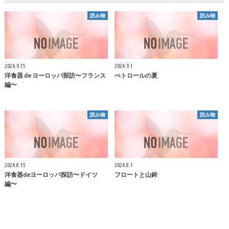
読み物
読み物
2024.9.15
2024.9.1
洋食器 de ヨーロッパ探訪〜フランス
ぺトロールの夏
編〜
読み物
読み物
2024.8.15
2024.8.1
洋食器deヨーロッパ探訪〜ドイツ
フロートと山鉾
編〜