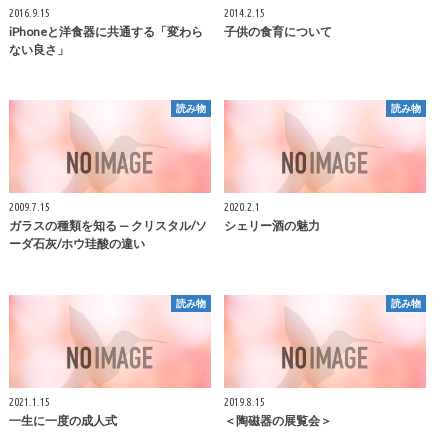
2016.9.15
2014.2.15
iPhoneと洋食器に共通する「変わら
子供の食育について
ない良さ」
読み物
読み物
2009.7.15
2020.2.1
ガラスの種類を知る — クリスタル/ソ
シェリー酒の魅力
ーダ石灰/ホウ珪酸の違い
読み物
読み物
2021.1.15
2019.8.15
一生に一度の成人式
＜陶磁器の展覧会＞