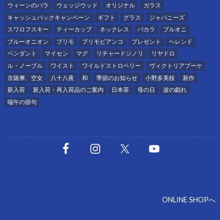
ウィーンのバラ
ウェッジウッド
オリジナル
ガラス
キャッシュバックキャンペーン
ギフト
グラス
ジャパニーズ
スワロフスキー
ティーカップ
ネックレス
バカラ
ブルオニ
ブルーオニオン
プリモ
プリモビアンコ
プレゼント
ヘレンド
ペンダント
マイセン
マグ
リチャードジノリ
リヤドロ
ル・ノーブル
ワイスト
ワイルドストロベリー
ヴィクトリアブーケ
京薩摩、空女
八十八夜
和
季節のお知らせ
小野多美枝
新作
新入荷
新入荷・再入荷品のご案内
日本茶
母の日
波の戯れ
端午の節句
ONLINE SHOPへ