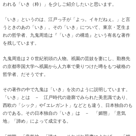
われる「いき（粋）」を少しご紹介したいと思います。
「いき」というのは、江戸っ子が「よっ。イキだねぇ。」と言
うときのあの「いき」。その「いき」について、東京・芝生ま
れの哲学者、九鬼周造は『「いき」の構造』という有名な著作
を残しています。
九鬼周造は２０世紀初頭の人物。祇園の芸妓を妻にし、勤務先
の京都帝国大学へ祇園から人力車で乗りつけた噂をもつ破格の
哲学者、だそうです。
その著作の中で九鬼は「いき」を次のように説明しています。
「いき」とは － 江戸時代の遊廓でみられた美意識であり、
西欧の「シック」や｢エレガント」などとも違う、日本独自のも
のである。その日本独自の「いき」は － 「媚態」「意気
地」「諦め」によって成立する。