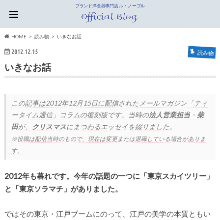
ブランド洋食器専門店 ル・ノーブル
HOME
読み物
いきなお話
2012.12.15
読み物
いきなお話
この記事は
2012年12月15日
に配信されたメールマガジン「ティ
ータイム通信」コラムの復刻版です。当時の
法人営業担当
・
柴
田
が、
クリスマス
にまつわるエッセイを綴りました。
※役職は配信当時のもので、現在は変更または退職している場合がありま
す。
2012年も暮れです。今年の話題の一つに「東京スカイツリー」
と「東京ソラマチ」がありました。
ではその東京・江戸ブームにのって、江戸の美学の本質ともい