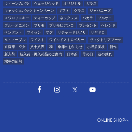
ウィーンのバラ
ウェッジウッド
オリジナル
ガラス
キャッシュバックキャンペーン
ギフト
グラス
ジャパニーズ
スワロフスキー
ティーカップ
ネックレス
バカラ
ブルオニ
ブルーオニオン
プリモ
プリモビアンコ
プレゼント
ヘレンド
ペンダント
マイセン
マグ
リチャードジノリ
リヤドロ
ル・ノーブル
ワイスト
ワイルドストロベリー
ヴィクトリアブーケ
京薩摩、空女
八十八夜
和
季節のお知らせ
小野多美枝
新作
新入荷
新入荷・再入荷品のご案内
日本茶
母の日
波の戯れ
端午の節句
ONLINE SHOPへ