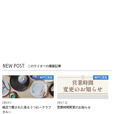
NEW POST
このライターの最新記事
神戸三宮店
神戸三宮店
2026.8.5
2026.7.22
銘店で愛された巡るうつわ～クラフ
営業時間変更のお知らせ
タル～