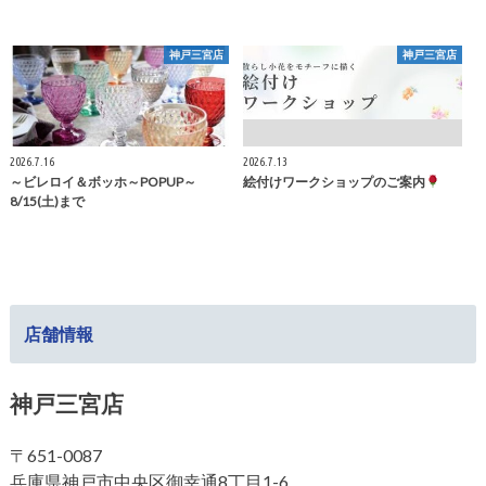
神戸三宮店
神戸三宮店
2026.7.16
2026.7.13
～ビレロイ＆ボッホ～POPUP～
絵付けワークショップのご案内
8/15(土)まで
店舗情報
神戸三宮店
〒651-0087
兵庫県神戸市中央区御幸通8丁目1-6