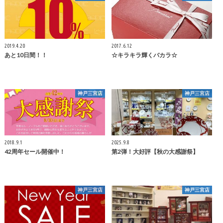
2019.4.20
2017.6.12
あと10日間！！
☆キラキラ輝くバカラ☆
神戸三宮店
神戸三宮店
2018.9.1
2025.9.8
42周年セール開催中！
第2弾！大好評【秋の大感謝祭】
神戸三宮店
神戸三宮店