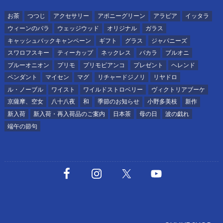
お茶
つつじ
アクセサリー
アポニーグリーン
アラビア
イッタラ
ウィーンのバラ
ウェッジウッド
オリジナル
ガラス
キャッシュバックキャンペーン
ギフト
グラス
ジャパニーズ
スワロフスキー
ティーカップ
ネックレス
バカラ
ブルオニ
ブルーオニオン
プリモ
プリモビアンコ
プレゼント
ヘレンド
ペンダント
マイセン
マグ
リチャードジノリ
リヤドロ
ル・ノーブル
ワイスト
ワイルドストロベリー
ヴィクトリアブーケ
京薩摩、空女
八十八夜
和
季節のお知らせ
小野多美枝
新作
新入荷
新入荷・再入荷品のご案内
日本茶
母の日
波の戯れ
端午の節句