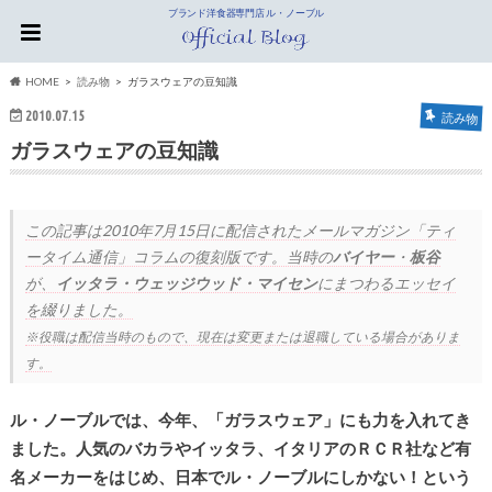
ブランド洋食器専門店 ル・ノーブル
HOME
読み物
ガラスウェアの豆知識
2010.07.15
読み物
ガラスウェアの豆知識
この記事は
2010年7月15日
に配信されたメールマガジン「ティ
ータイム通信」コラムの復刻版です。当時の
バイヤー
・
板谷
が、
イッタラ・ウェッジウッド・マイセン
にまつわるエッセイ
を綴りました。
※役職は配信当時のもので、現在は変更または退職している場合がありま
す。
ル・ノーブルでは、今年、「ガラスウェア」にも力を入れてき
ました。人気のバカラやイッタラ、イタリアのＲＣＲ社など有
名メーカーをはじめ、日本でル・ノーブルにしかない！という