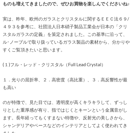
ものも増えてきましたので、ぜひお買物を楽しんでくださいね♪
実は、昨年、欧州のガラスとクリスタルに関するＥＥＣ法６９/
４９３を参考に、社団法人日本硝子製品工業会が日本の「クリ
スタルガラスの定義」を策定されました。この基準に沿って、
ル･ノーブルで取り扱っているガラス製品の素材から、分かりや
すくご覧頂きたいと思います。
(１)フル・レッド・クリスタル（Full Lead Crystal）
１．光りの屈折率、２．高密度（高比重）、３．高反響性が最
も高い
のが特徴で、見た目では、透明度が高くキラキラして、ずっし
りとした重厚感が有り、指ではじくとキーンという金属音がし
ます。長年経ってもくすまない特徴や、反射光の美しさから、
シャンデリアやベースなどのインテリアとしてよく使われてき