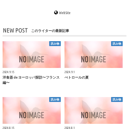
WebSite
NEW POST
このライターの最新記事
読み物
読み物
2024.9.15
2024.9.1
洋食器 de ヨーロッパ探訪〜フランス
ぺトロールの夏
編〜
読み物
読み物
2024.8.15
2024.8.1