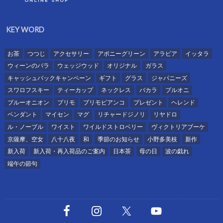
KEY WORD
お茶
つつじ
アクセサリー
アポニーグリーン
アラビア
イッタラ
ウィーンのバラ
ウェッジウッド
オリジナル
ガラス
キャッシュバックキャンペーン
ギフト
グラス
ジャパニーズ
スワロフスキー
ティーカップ
ネックレス
バカラ
ブルオニ
ブルーオニオン
プリモ
プリモビアンコ
プレゼント
ヘレンド
ペンダント
マイセン
マグ
リチャードジノリ
リヤドロ
ル・ノーブル
ワイスト
ワイルドストロベリー
ヴィクトリアブーケ
京薩摩、空女
八十八夜
和
季節のお知らせ
小野多美枝
新作
新入荷
新入荷・再入荷品のご案内
日本茶
母の日
波の戯れ
端午の節句