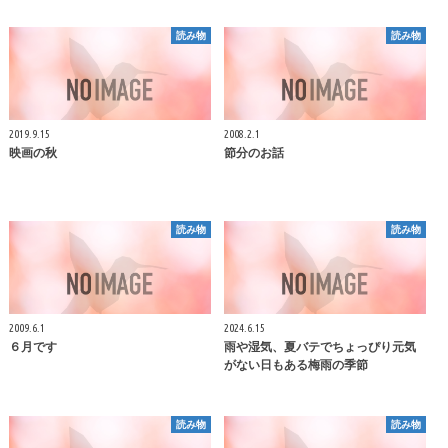
読み物
読み物
2019.9.15
2008.2.1
映画の秋
節分のお話
読み物
読み物
2009.6.1
2024.6.15
６月です
雨や湿気、夏バテでちょっぴり元気
がない日もある梅雨の季節
読み物
読み物