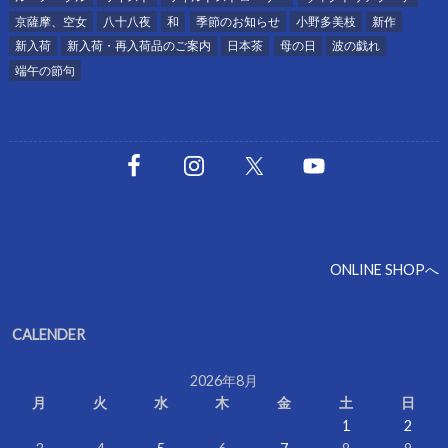
京薩摩、空女
八十八夜
和
季節のお知らせ
小野多美枝
新作
新入荷
新入荷・再入荷品のご案内
日本茶
母の日
波の戯れ
端午の節句
ONLINE SHOPへ
CALENDER
2026年8月
月
火
水
木
金
土
日
1
2