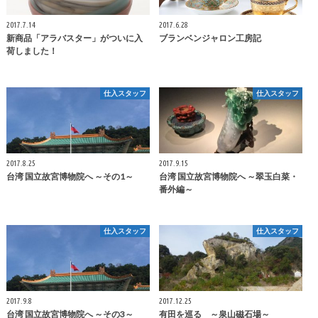
2017.7.14
2017.6.28
新商品「アラバスター」がついに入
ブランベンジャロン工房記
荷しました！
仕入スタッフ
仕入スタッフ
2017.8.25
2017.9.15
台湾 国立故宮博物院へ ～その1～
台湾 国立故宮博物院へ ～翠玉白菜・
番外編～
仕入スタッフ
仕入スタッフ
2017.9.8
2017.12.25
台湾 国立故宮博物院へ ～その3～
有田を巡る ～泉山磁石場～