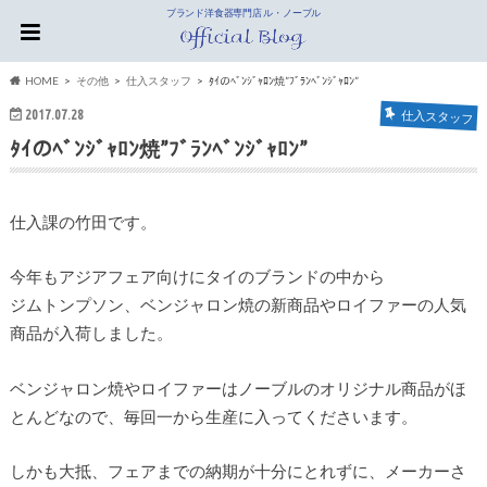
ブランド洋食器専門店 ル・ノーブル
HOME
その他
仕入スタッフ
ﾀｲのﾍﾞﾝｼﾞｬﾛﾝ焼”ﾌﾞﾗﾝﾍﾞﾝｼﾞｬﾛﾝ”
2017.07.28
仕入スタッフ
ﾀｲのﾍﾞﾝｼﾞｬﾛﾝ焼”ﾌﾞﾗﾝﾍﾞﾝｼﾞｬﾛﾝ”
仕入課の竹田です。
今年もアジアフェア向けにタイのブランドの中から
ジムトンプソン、ベンジャロン焼の新商品やロイファーの人気
商品が入荷しました。
ベンジャロン焼やロイファーはノーブルのオリジナル商品がほ
とんどなので、毎回一から生産に入ってくださいます。
しかも大抵、フェアまでの納期が十分にとれずに、メーカーさ