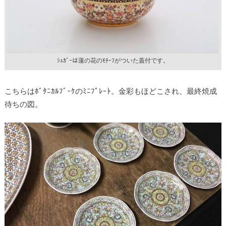
ｼｭｶﾞｰは蓮の花のﾓﾁｰﾌがついた蓋付です。
こちらはﾎﾞﾀﾆｶﾙﾌﾞｰｹのﾐﾆﾌﾟﾚｰﾄ。金彩もほどこされ、最終焼成
待ちの図。