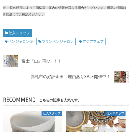
※ ご覧の時期によって価格等ご案内の情報が異なる場合がございます。最新の情報は
各店舗にてご確認ください。
仕入スタッフ
ベンジャロン焼
ブランベンジャロン
アジアフェア
富士『山』再び…！！
赤札市の好評企画 理由ありSALE開催中！
RECOMMEND
こちらの記事も人気です。
仕入スタッフ
仕入スタッフ