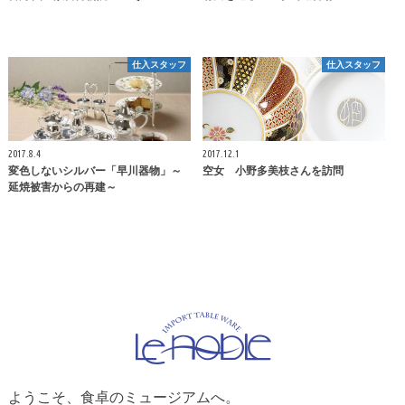
仕入スタッフ
仕入スタッフ
2017.8.4
2017.12.1
変色しないシルバー「早川器物」～
空女 小野多美枝さんを訪問
延焼被害からの再建～
ようこそ、食卓のミュージアムへ。