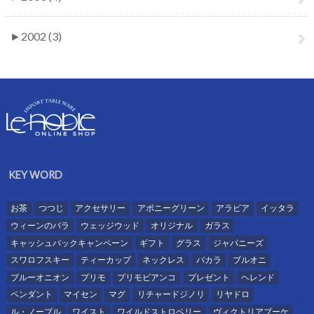
►
2002 (3)
KEY WORD
お茶
つつじ
アクセサリー
アポニーグリーン
アラビア
イッタラ
ウィーンのバラ
ウェッジウッド
オリジナル
ガラス
キャッシュバックキャンペーン
ギフト
グラス
ジャパニーズ
スワロフスキー
ティーカップ
ネックレス
バカラ
ブルオニ
ブルーオニオン
プリモ
プリモビアンコ
プレゼント
ヘレンド
ペンダント
マイセン
マグ
リチャードジノリ
リヤドロ
ル・ノーブル
ワイスト
ワイルドストロベリー
ヴィクトリアブーケ