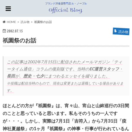
ブランド洋食器専門店 ル・ノーブル
HOME
読み物
祇園祭のお話
2002.07.15
読み物
祇園祭のお話
この記事は
2002年7月15日
に配信されたメールマガジン「ティ
ータイム通信」コラムの復刻版です。当時の
EC運営スタッフ
・
長田
が、
歴史・七夕
にまつわるエッセイを綴りました。
※役職は配信当時のもので、現在は変更または退職している場合がありま
す。
ほとんどの方が『祇園祭』は、宵々山、宵山と山鉾巡行の3日間
のことと思っていると思います。私もそのうちの一人です
が・・・。しかし、実際は7月1日「吉符入」から7月31日「疫
神社夏越祭」の1ヶ月『祇園祭』の神事・行事が行われているん