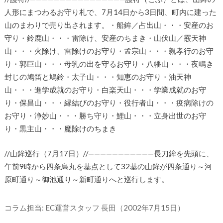
人形にまつわるお守り札で、7月14日から3日間、町内に建った
山のまわりで売り出されます。・船鉾／占出山・・・安産のお
守り・鈴鹿山・・・雷除け、安産のちまき・山伏山／霰天神
山・・・火除け、雷除けのお守り・孟宗山・・・親孝行のお守
り・郭巨山・・・母乳の出を守るお守り・八幡山・・・夜鳴き
封じの鳩笛と鳩鈴・太子山・・・知恵のお守り・油天神
山・・・進学成就のお守り・白楽天山・・・学業成就のお守
り・保昌山・・・縁結びのお守り・役行者山・・・疫病除けの
お守り・浄妙山・・・勝ち守り・鯉山・・・立身出世のお守
り・黒主山・・・魔除けのちまき
//山鉾巡行（7月17日）//———————————長刀鉾を先頭に、
午前9時から四条烏丸を基点として32基の山鉾が四条通り～河
原町通り～御池通り～新町通りへと巡行します。
コラム担当: EC運営スタッフ 長田（2002年7月15日）