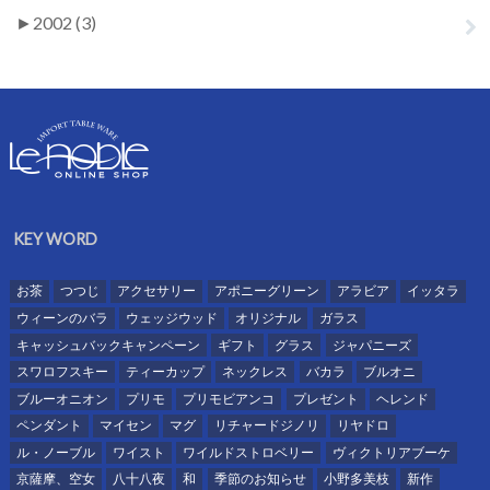
►
2002 (3)
KEY WORD
お茶
つつじ
アクセサリー
アポニーグリーン
アラビア
イッタラ
ウィーンのバラ
ウェッジウッド
オリジナル
ガラス
キャッシュバックキャンペーン
ギフト
グラス
ジャパニーズ
スワロフスキー
ティーカップ
ネックレス
バカラ
ブルオニ
ブルーオニオン
プリモ
プリモビアンコ
プレゼント
ヘレンド
ペンダント
マイセン
マグ
リチャードジノリ
リヤドロ
ル・ノーブル
ワイスト
ワイルドストロベリー
ヴィクトリアブーケ
京薩摩、空女
八十八夜
和
季節のお知らせ
小野多美枝
新作