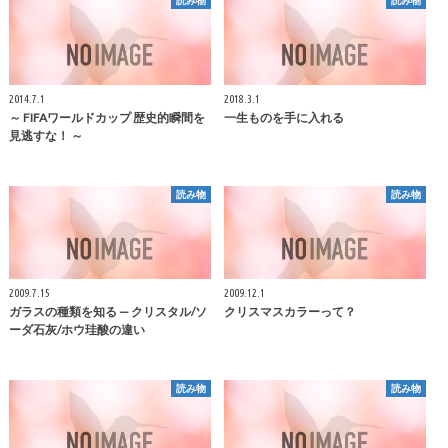
2014.7.1
2018.3.1
～ FIFAワールドカップ 歴史的瞬間を
一生ものを手に入れる
見逃すな！ ～
読み物
読み物
2009.7.15
2009.12.1
ガラスの種類を知る — クリスタル/ソ
クリスマスカラーって？
ーダ石灰/ホウ珪酸の違い
読み物
読み物