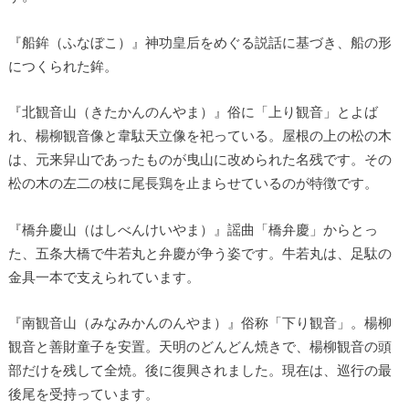
『船鉾（ふなぼこ）』神功皇后をめぐる説話に基づき、船の形
につくられた鉾。
『北観音山（きたかんのんやま）』俗に「上り観音」とよば
れ、楊柳観音像と韋駄天立像を祀っている。屋根の上の松の木
は、元来舁山であったものが曳山に改められた名残です。その
松の木の左二の枝に尾長鶏を止まらせているのが特徴です。
『橋弁慶山（はしべんけいやま）』謡曲「橋弁慶」からとっ
た、五条大橋で牛若丸と弁慶が争う姿です。牛若丸は、足駄の
金具一本で支えられています。
『南観音山（みなみかんのんやま）』俗称「下り観音」。楊柳
観音と善財童子を安置。天明のどんどん焼きで、楊柳観音の頭
部だけを残して全焼。後に復興されました。現在は、巡行の最
後尾を受持っています。