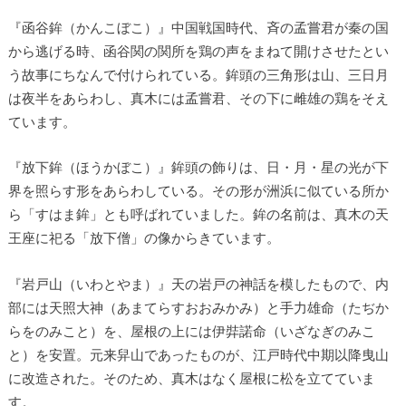
『函谷鉾（かんこぼこ）』中国戦国時代、斉の孟嘗君が秦の国
から逃げる時、函谷関の関所を鶏の声をまねて開けさせたとい
う故事にちなんで付けられている。鉾頭の三角形は山、三日月
は夜半をあらわし、真木には孟嘗君、その下に雌雄の鶏をそえ
ています。
『放下鉾（ほうかぼこ）』鉾頭の飾りは、日・月・星の光が下
界を照らす形をあらわしている。その形が洲浜に似ている所か
ら「すはま鉾」とも呼ばれていました。鉾の名前は、真木の天
王座に祀る「放下僧」の像からきています。
『岩戸山（いわとやま）』天の岩戸の神話を模したもので、内
部には天照大神（あまてらすおおみかみ）と手力雄命（たぢか
らをのみこと）を、屋根の上には伊弉諾命（いざなぎのみこ
と）を安置。元来舁山であったものが、江戸時代中期以降曳山
に改造された。そのため、真木はなく屋根に松を立てていま
す。