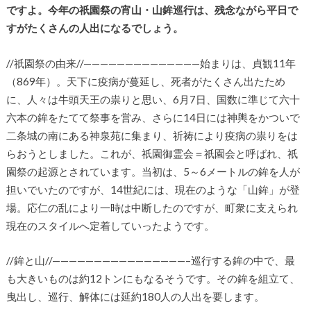
ですよ。今年の祇園祭の宵山・山鉾巡行は、残念ながら平日で
すがたくさんの人出になるでしょう。
//祇園祭の由来//——————————————始まりは、貞観11年
（869年）。天下に疫病が蔓延し、死者がたくさん出たため
に、人々は牛頭天王の祟りと思い、6月7日、国数に準じて六十
六本の鉾をたてて祭事を営み、さらに14日には神輿をかついで
二条城の南にある神泉苑に集まり、祈祷により疫病の祟りをは
らおうとしました。これが、祇園御霊会＝祇園会と呼ばれ、祇
園祭の起源とされています。当初は、5～6メートルの鉾を人が
担いでいたのですが、14世紀には、現在のような「山鉾」が登
場。応仁の乱により一時は中断したのですが、町衆に支えられ
現在のスタイルへ定着していったようです。
//鉾と山//————————————————–巡行する鉾の中で、最
も大きいものは約12トンにもなるそうです。その鉾を組立て、
曳出し、巡行、解体には延約180人の人出を要します。