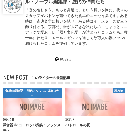
ル・ノーブル編集部・歴代の仲間たち
「器の愉しさを、もっと身近に」という想いを胸に、代々の
スタッフがバトンを繋いできた食卓のエッセイ集です。ある
時は 古典文学に想いを馳せ、ある時はイースターの食卓を
飾り付ける。京都発、器が大好きな私たちの、ちょっとマニ
アックで愛おしい「器と文化愛」が詰まったコラムたち。数
十年にわたり、メールマガジンを通じて数万人の器ファンに
届けられたコラムを復刻しています。
WebSite
NEW POST
このライターの最新記事
食卓の歳時記 ｜ 歴代スタッフの復刻コラ
読み物
ム
2024.9.15
2024.9.1
洋食器 de ヨーロッパ探訪〜フランス
ぺトロールの夏
編〜