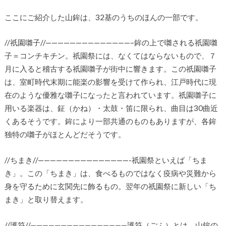
ここにご紹介した山鉾は、32基のうちのほんの一部です。
//祇園囃子//——————————————–鉾の上で囃される祇園囃
子＝コンチキチン。祇園祭には、なくてはならないもので、７
月に入ると稽古する祇園囃子が街中に響きます。この祇園囃子
は、室町時代末期に能楽の影響を受けて作られ、江戸時代に現
在のような優雅な囃子になったと言われています。祇園囃子に
用いる楽器は、鉦（かね）・太鼓・笛に限られ、曲目は30曲近
くあるそうです。鉾により一部共通のものもありますが、各鉾
独特の囃子がほとんどだそうです。
//ちまき//———————————————-祇園祭といえば「ちま
き」。この「ちまき」は、食べるものではなく疫病や災難から
身を守るために玄関先に飾るもの。翌年の祇園祭に新しい「ち
まき」と取り替えます。
//護符//————————————————護符（ごふ）とは、山鉾の