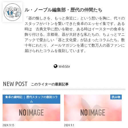
ル・ノーブル編集部・歴代の仲間たち
「器の愉しさを、もっと身近に」という想いを胸に、代々の
スタッフがバトンを繋いできた食卓のエッセイ集です。ある
時は 古典文学に想いを馳せ、ある時はイースターの食卓を
飾り付ける。京都発、器が大好きな私たちの、ちょっとマニ
アックで愛おしい「器と文化愛」が詰まったコラムたち。数
十年にわたり、メールマガジンを通じて数万人の器ファンに
届けられたコラムを復刻しています。
WebSite
NEW POST
このライターの最新記事
食卓の歳時記 ｜ 歴代スタッフの復刻コラ
読み物
ム
2024.9.15
2024.9.1