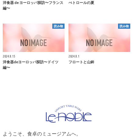
洋食器 de ヨーロッパ探訪〜フランス
ぺトロールの夏
編〜
読み物
読み物
2024.8.15
2024.8.1
洋食器deヨーロッパ探訪〜ドイツ
フロートと山鉾
編〜
ようこそ、食卓のミュージアムへ。