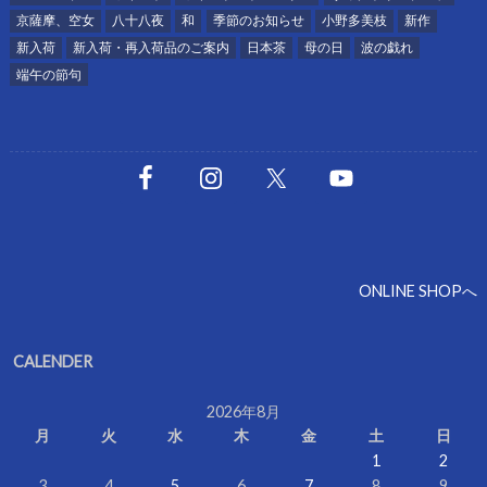
京薩摩、空女
八十八夜
和
季節のお知らせ
小野多美枝
新作
新入荷
新入荷・再入荷品のご案内
日本茶
母の日
波の戯れ
端午の節句
ONLINE SHOPへ
CALENDER
2026年8月
月
火
水
木
金
土
日
1
2
3
4
5
6
7
8
9