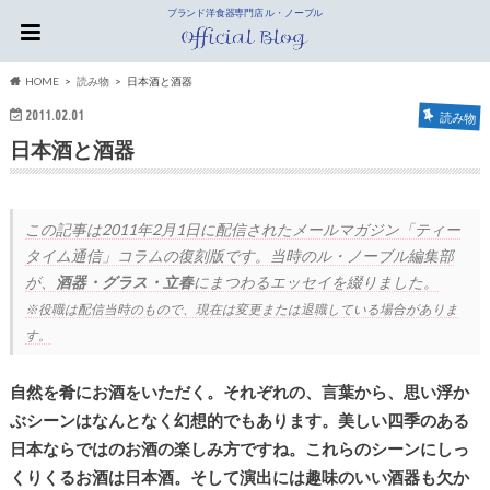
ブランド洋食器専門店 ル・ノーブル
HOME
読み物
日本酒と酒器
2011.02.01
読み物
日本酒と酒器
この記事は
2011年2月1日
に配信されたメールマガジン「ティー
タイム通信」コラムの復刻版です。当時のル・ノーブル編集部
が、
酒器・グラス・立春
にまつわるエッセイを綴りました。
※役職は配信当時のもので、現在は変更または退職している場合がありま
す。
自然を肴にお酒をいただく。それぞれの、言葉から、思い浮か
ぶシーンはなんとなく幻想的でもあります。美しい四季のある
日本ならではのお酒の楽しみ方ですね。これらのシーンにしっ
くりくるお酒は日本酒。そして演出には趣味のいい酒器も欠か