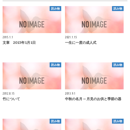
読み物
読み物
2015.1.1
2021.1.15
文章 2015年1月1日
一生に一度の成人式
読み物
読み物
2012.8.15
2013.9.1
竹について
中秋の名月 — 月見のお供と季節の器
読み物
読み物