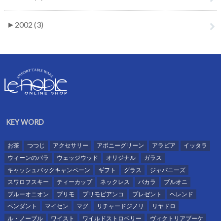
►
2002 (3)
KEY WORD
お茶
つつじ
アクセサリー
アポニーグリーン
アラビア
イッタラ
ウィーンのバラ
ウェッジウッド
オリジナル
ガラス
キャッシュバックキャンペーン
ギフト
グラス
ジャパニーズ
スワロフスキー
ティーカップ
ネックレス
バカラ
ブルオニ
ブルーオニオン
プリモ
プリモビアンコ
プレゼント
ヘレンド
ペンダント
マイセン
マグ
リチャードジノリ
リヤドロ
ル・ノーブル
ワイスト
ワイルドストロベリー
ヴィクトリアブーケ