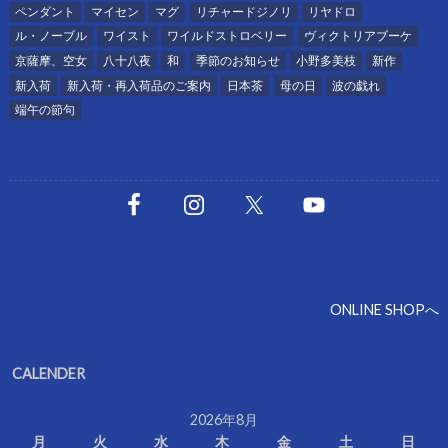
ペンダント
マイセン
マグ
リチャードジノリ
リヤドロ
ル・ノーブル
ワイスト
ワイルドストロベリー
ヴィクトリアブーケ
京薩摩、空女
八十八夜
和
季節のお知らせ
小野多美枝
新作
新入荷
新入荷・再入荷品のご案内
日本茶
母の日
波の戯れ
端午の節句
ONLINE SHOPへ
CALENDER
2026年8月
月
火
水
木
金
土
日