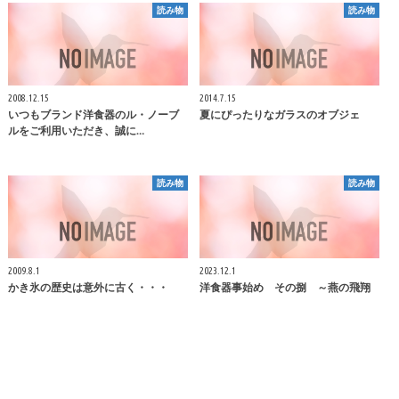
読み物
読み物
2008.12.15
2014.7.15
いつもブランド洋食器のル・ノーブ
夏にぴったりなガラスのオブジェ
ルをご利用いただき、誠に…
読み物
読み物
2009.8.1
2023.12.1
かき氷の歴史は意外に古く・・・
洋食器事始め その捌 ～燕の飛翔