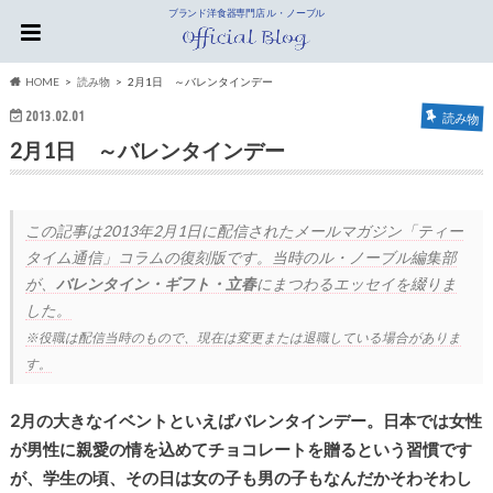
ブランド洋食器専門店 ル・ノーブル
HOME
読み物
2月1日 ～バレンタインデー
2013.02.01
読み物
2月1日 ～バレンタインデー
この記事は
2013年2月1日
に配信されたメールマガジン「ティー
タイム通信」コラムの復刻版です。当時のル・ノーブル編集部
が、
バレンタイン・ギフト・立春
にまつわるエッセイを綴りま
した。
※役職は配信当時のもので、現在は変更または退職している場合がありま
す。
2月の大きなイベントといえばバレンタインデー。日本では女性
が男性に親愛の情を込めてチョコレートを贈るという習慣です
が、学生の頃、その日は女の子も男の子もなんだかそわそわし