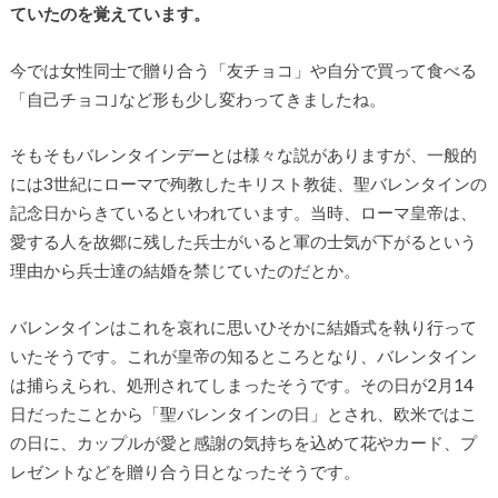
ていたのを覚えています。
今では女性同士で贈り合う「友チョコ」や自分で買って食べる
「自己チョコ｣など形も少し変わってきましたね。
そもそもバレンタインデーとは様々な説がありますが、一般的
には3世紀にローマで殉教したキリスト教徒、聖バレンタインの
記念日からきているといわれています。当時、ローマ皇帝は、
愛する人を故郷に残した兵士がいると軍の士気が下がるという
理由から兵士達の結婚を禁じていたのだとか。
バレンタインはこれを哀れに思いひそかに結婚式を執り行って
いたそうです。これが皇帝の知るところとなり、バレンタイン
は捕らえられ、処刑されてしまったそうです。その日が2月14
日だったことから「聖バレンタインの日」とされ、欧米ではこ
の日に、カップルが愛と感謝の気持ちを込めて花やカード、プ
レゼントなどを贈り合う日となったそうです。