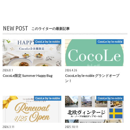
NEW POST
このライターの最新記事
CocoLe by le-noble
CocoLe by le-noble
2026.8.1
2026.4.26
CocoLe限定 Summer Happy Bag
CocoLe by le-noble グランドオープ
ン！
CocoLe by le-noble
CocoLe by le-noble
2026.3.11
2025.10.11