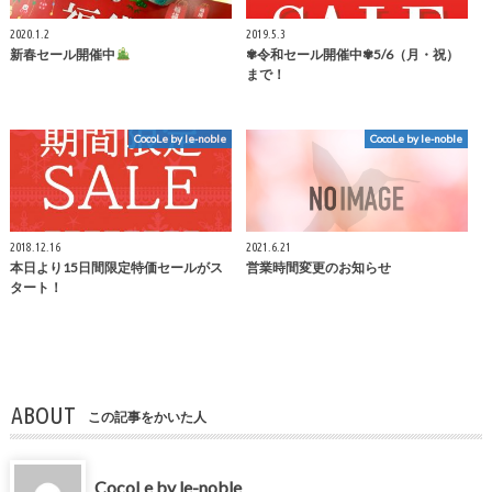
2020.1.2
2019.5.3
新春セール開催中
✾令和セール開催中✾5/6（月・祝）
まで！
CocoLe by le-noble
CocoLe by le-noble
2018.12.16
2021.6.21
本日より15日間限定特価セールがス
営業時間変更のお知らせ
タート！
ABOUT
この記事をかいた人
CocoLe by le-noble