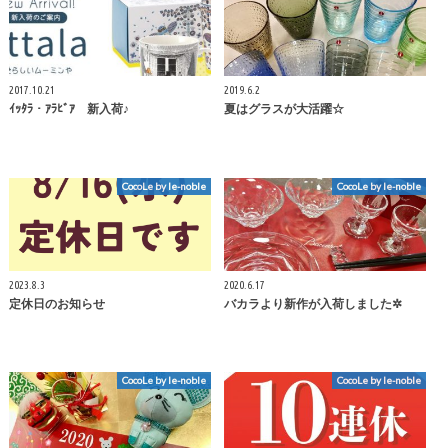
2017.10.21
2019.6.2
ｲｯﾀﾗ・ｱﾗﾋﾞｱ 新入荷♪
夏はグラスが大活躍☆
CocoLe by le-noble
CocoLe by le-noble
2023.8.3
2020.6.17
定休日のお知らせ
バカラより新作が入荷しました✲
CocoLe by le-noble
CocoLe by le-noble