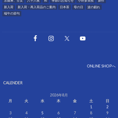
京薩摩、空女
八十八夜
和
季節のお知らせ
小野多美枝
新作
新入荷
新入荷・再入荷品のご案内
日本茶
母の日
波の戯れ
端午の節句
ONLINE SHOPへ
CALENDER
2026年8月
月
火
水
木
金
土
日
1
2
3
4
5
6
7
8
9