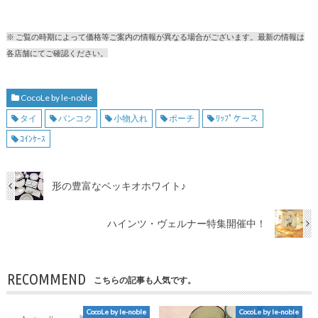
※ ご覧の時期によって価格等ご案内の情報が異なる場合がございます。最新の情報は
各店舗にてご確認ください。
CocoLe by le-noble
タイ
バンコク
小物入れ
ポーチ
ﾘｯﾌﾟケース
ｺｲﾝｹｰｽ
形の豊富なベッキオホワイト♪
ハインツ・ヴェルナー特集開催中！
RECOMMEND
こちらの記事も人気です。
CocoLe by le-noble
CocoLe by le-noble