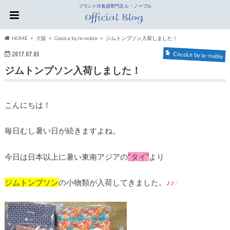
ブランド洋食器専門店 ル・ノーブル
HOME
大阪
CocoLe by le-noble
ジムトンプソン入荷しました！
2017.07.03
CocoLe by le-noble
ジムトンプソン入荷しました！
こんにちは！
毎日むし暑い日が続きますよね。
今日は日本以上に暑い東南アジアの
“タイ”
より
ジムトンプソン
の小物類が入荷してきました。
♪
♪
♪