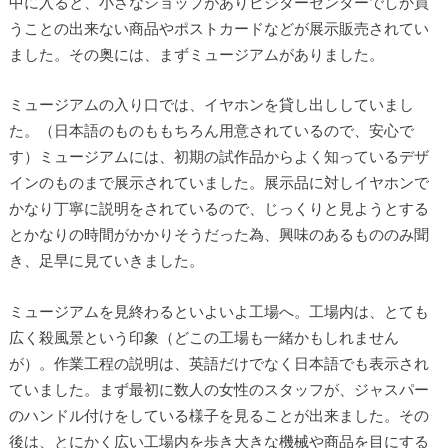
中に入ると、小さなショップがありビジターセンターでしか買
うことの出来ない商品やポストカードなどが展示販売されてい
ました。その奥には、まずミュージアムがありました。
ミュージアムの入り口では、イヤホンを貸し出ししていまし
た。（日本語のものももちろん用意されているので、安心で
す）ミュージアムには、初期の試作品からよく知っているデザ
インのものまで展示されていました。展示品に対しイヤホンで
かなり丁寧に説明をされているので、じっくりと見ようとする
とかなりの時間がかかりそうだった為、興味のあるもののみ聞
き、足早に見ていきました。
ミュージアムを見終わるといよいよ工場へ。工場内は、とても
広く殺風景という印象（どこの工場も一緒かもしれません
が）。作業工程の説明は、英語だけでなく日本語でも表示され
ていました。まず最初に数人の女性のスタッフが、ジャスパー
のハンドル付けをしている様子を見ることが出来ました。その
後は、とにかく広い工場内を歩き大きな機械や商品を目にする