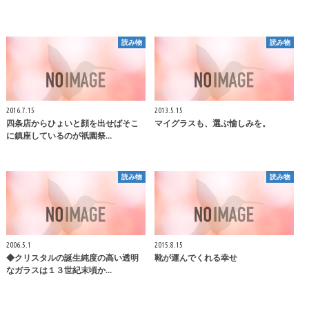
読み物
読み物
2016.7.15
2013.5.15
四条店からひょいと顔を出せばそこ
マイグラスも、選ぶ愉しみを。
に鎮座しているのが祇園祭…
読み物
読み物
2006.5.1
2015.8.15
◆クリスタルの誕生純度の高い透明
靴が運んでくれる幸せ
なガラスは１３世紀末頃か…