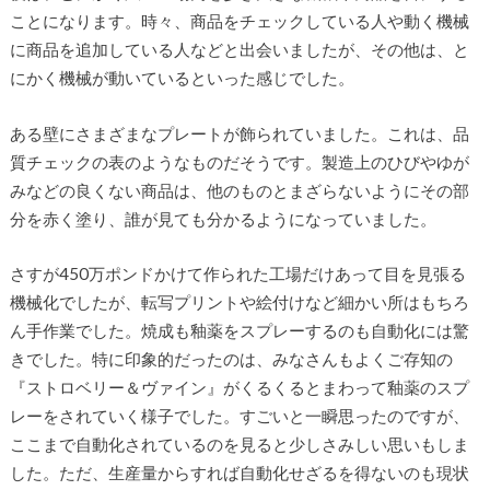
ことになります。時々、商品をチェックしている人や動く機械
に商品を追加している人などと出会いましたが、その他は、と
にかく機械が動いているといった感じでした。
ある壁にさまざまなプレートが飾られていました。これは、品
質チェックの表のようなものだそうです。製造上のひびやゆが
みなどの良くない商品は、他のものとまざらないようにその部
分を赤く塗り、誰が見ても分かるようになっていました。
さすが450万ポンドかけて作られた工場だけあって目を見張る
機械化でしたが、転写プリントや絵付けなど細かい所はもちろ
ん手作業でした。焼成も釉薬をスプレーするのも自動化には驚
きでした。特に印象的だったのは、みなさんもよくご存知の
『ストロベリー＆ヴァイン』がくるくるとまわって釉薬のスプ
レーをされていく様子でした。すごいと一瞬思ったのですが、
ここまで自動化されているのを見ると少しさみしい思いもしま
した。ただ、生産量からすれば自動化せざるを得ないのも現状