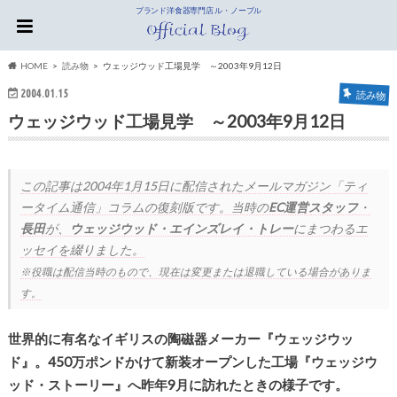
ブランド洋食器専門店 ル・ノーブル
HOME
読み物
ウェッジウッド工場見学 ～2003年9月12日
2004.01.15
読み物
ウェッジウッド工場見学 ～2003年9月12日
この記事は
2004年1月15日
に配信されたメールマガジン「ティ
ータイム通信」コラムの復刻版です。当時の
EC運営スタッフ
・
長田
が、
ウェッジウッド・エインズレイ・トレー
にまつわるエ
ッセイを綴りました。
※役職は配信当時のもので、現在は変更または退職している場合がありま
す。
世界的に有名なイギリスの陶磁器メーカー『ウェッジウッ
ド』。450万ポンドかけて新装オープンした工場『ウェッジウ
ッド・ストーリー』へ昨年9月に訪れたときの様子です。