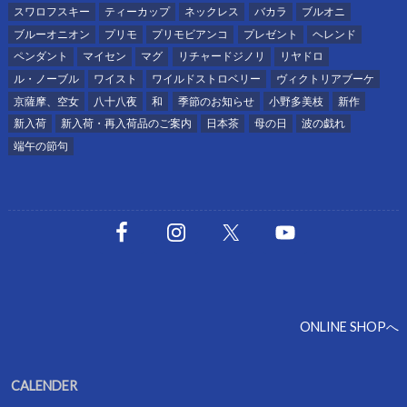
スワロフスキー
ティーカップ
ネックレス
バカラ
ブルオニ
ブルーオニオン
プリモ
プリモビアンコ
プレゼント
ヘレンド
ペンダント
マイセン
マグ
リチャードジノリ
リヤドロ
ル・ノーブル
ワイスト
ワイルドストロベリー
ヴィクトリアブーケ
京薩摩、空女
八十八夜
和
季節のお知らせ
小野多美枝
新作
新入荷
新入荷・再入荷品のご案内
日本茶
母の日
波の戯れ
端午の節句
ONLINE SHOPへ
CALENDER