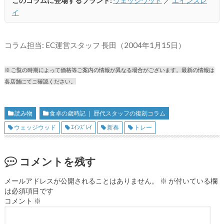
このコラムに登場するブランド:
ウェッジウッド
／
エインズレ
イ
コラム担当: EC運営スタッフ 長田（2004年1月15日）
※ ご覧の時期によって価格等ご案内の情報が異なる場合がございます。最新の情報は
各店舗にてご確認ください。
読み物
食卓の歳時記 ｜ 歴代スタッフの復刻コラム
ウェッジウッド
ｴｲﾝｽﾞﾚｲ
新春
トレー
コメントを残す
メールアドレスが公開されることはありません。
※
が付いている欄
は必須項目です
コメント
※