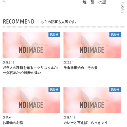
焼 酎 の話
RECOMMEND
こちらの記事も人気です。
読み物
読み物
2009.7.15
2023.7.1
ガラスの種類を知る — クリスタル/ソ
洋食器事始め その参
ーダ石灰/ホウ珪酸の違い
読み物
読み物
2007.6.1
2009.1.15
お漬物のお話
カレーと言えば、らっきょう