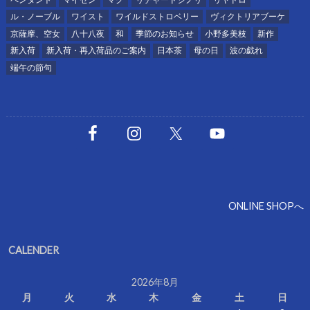
ル・ノーブル
ワイスト
ワイルドストロベリー
ヴィクトリアブーケ
京薩摩、空女
八十八夜
和
季節のお知らせ
小野多美枝
新作
新入荷
新入荷・再入荷品のご案内
日本茶
母の日
波の戯れ
端午の節句
ONLINE SHOPへ
CALENDER
2026年8月
月
火
水
木
金
土
日