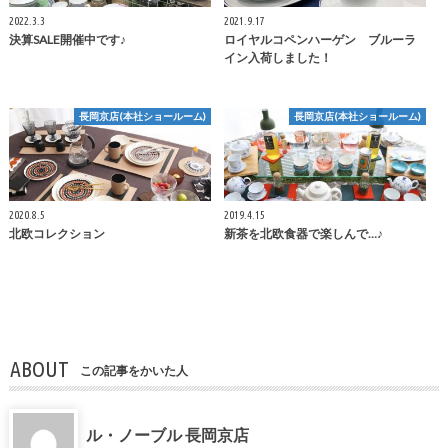
2022.3.3
2021.9.17
決算SALE開催中です♪
ロイヤルコペンハーゲン ブルーラ
イン入荷しました！
長岡京店(本社ショールーム)
長岡京店(本社ショールーム)
2020.8.5
2019.4.15
北欧コレクション
新茶を北欧食器で楽しんで…♪
ABOUT
この記事をかいた人
ル・ノーブル 長岡京店