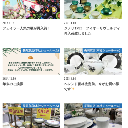
2017.8.15
2021.4.10
フェイラー人気の柄が再入荷！
ジノリ1735 フィオーリヴェルディ
再入荷致しました
長岡京店(本社ショールーム)
長岡京店(本社ショールーム)
2024.12.30
2023.3.16
年末のご挨拶
ヘレンド価格改定前。今がお買い得
です
長岡京店(本社ショールーム)
長岡京店(本社ショールーム)