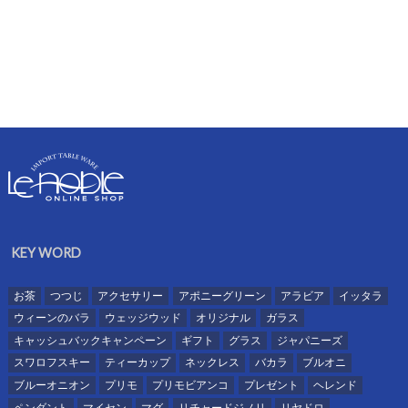
KEY WORD
お茶
つつじ
アクセサリー
アポニーグリーン
アラビア
イッタラ
ウィーンのバラ
ウェッジウッド
オリジナル
ガラス
キャッシュバックキャンペーン
ギフト
グラス
ジャパニーズ
スワロフスキー
ティーカップ
ネックレス
バカラ
ブルオニ
ブルーオニオン
プリモ
プリモビアンコ
プレゼント
ヘレンド
ペンダント
マイセン
マグ
リチャードジノリ
リヤドロ