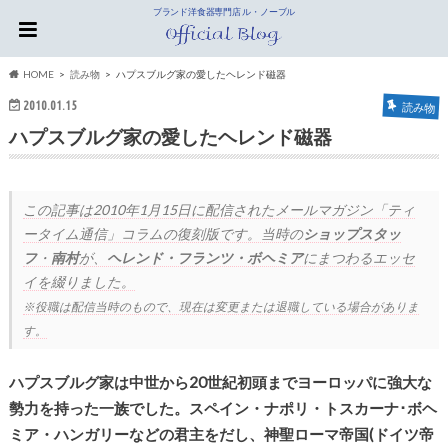
ブランド洋食器専門店 ル・ノーブル
HOME
読み物
ハプスブルグ家の愛したヘレンド磁器
2010.01.15
読み物
ハプスブルグ家の愛したヘレンド磁器
この記事は
2010年1月15日
に配信されたメールマガジン「ティ
ータイム通信」コラムの復刻版です。当時の
ショップスタッ
フ
・
南村
が、
ヘレンド・フランツ・ボヘミア
にまつわるエッセ
イを綴りました。
※役職は配信当時のもので、現在は変更または退職している場合がありま
す。
ハプスブルグ家は中世から20世紀初頭までヨーロッパに強大な
勢力を持った一族でした。スペイン・ナポリ・トスカーナ･ボヘ
ミア・ハンガリーなどの君主をだし、神聖ローマ帝国(ドイツ帝