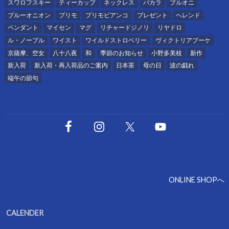
スワロフスキー
ティーカップ
ネックレス
バカラ
ブルオニ
ブルーオニオン
プリモ
プリモビアンコ
プレゼント
ヘレンド
ペンダント
マイセン
マグ
リチャードジノリ
リヤドロ
ル・ノーブル
ワイスト
ワイルドストロベリー
ヴィクトリアブーケ
京薩摩、空女
八十八夜
和
季節のお知らせ
小野多美枝
新作
新入荷
新入荷・再入荷品のご案内
日本茶
母の日
波の戯れ
端午の節句
ONLINE SHOPへ
CALENDER