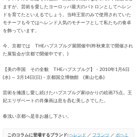
ますが、芸術を愛したヨーロッパ最大のパトロンとしてヘレン
ドを育てたといえるでしょう。当時王室のみで使用されていた
モチーフも今ではヘレンド人気のモチーフとして私たちの食卓
を飾っています。
今、京都では THEハプスブルグ展開催中(昨秋東京で開催され
た展覧会が京都で開催中です。)
【美の帝国 その全貌 THEハプスブルグ】・2010年1月6日
(水) ～ 3月14日(日)・京都国立博物館 (東山七条)
芸術を擁護し愛し続けたハプスブルグ家ゆかりの絵画75点。王
妃エリザベートの肖像画は息を呑む美しさでした。
春浅い京都へ是非お越し下さい。
このコラムに登場するブランド:
ヘレンド
／
フランツ
／
ボヘミ