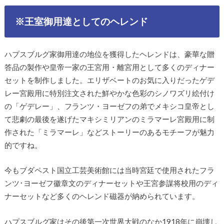
※王室御用達としてのヘレンド
ハプスブルグ家御用達の地位を獲得したヘレンドは、豪華な贈
答品の製作や皇帝一家の王宮用・離宮用として多くのディナー
セットを制作しました。エリザベートのお気に入りだったゲデ
レー宮殿用に特別注文された鮮やかな色彩のシノワズリ絵付け
の「ゲデレー」、フランツ・ヨーゼフの弟でメキシコ皇帝とし
て悲劇の最後を遂げたマキシミリアンのミラマーレ宮殿用に制
作された「ミラマーレ」などストーリーのあるモチーフが魅力
的ですね。
今もブダペスト国立工芸美術館には当時宮廷で使用されたフラ
ンツ･ヨーゼフ徽章文のディナーセットや王宮参謀将校用のディ
ナーセットなど多くのヘレンド磁器が納められています。
ハプスブルグ家はその後第一次世界大戦のなか1918年に崩壊し