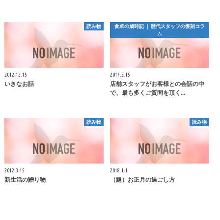
読み物
食卓の歳時記 ｜ 歴代スタッフの復刻コラ
ム
2012.12.15
2017.2.15
いきなお話
店舗スタッフがお客様との会話の中
で、最も多くご質問を頂く…
読み物
読み物
2012.3.15
2018.1.1
新生活の贈り物
（題）お正月の過ごし方