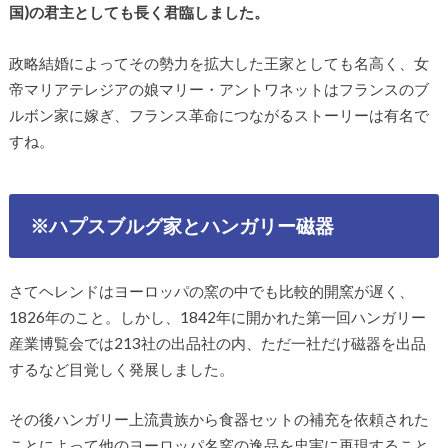
国)の君主としても長く君臨しました。
政略結婚によってその勢力を拡大した王家としても名高く、女
帝マリアテレジアの娘マリー・アントワネットはフランスのブ
ルボン家に嫁ぎ、フランス革命につながるストーリーは有名で
すね。
※ハプスブルグ家とハンガリー磁器
さてヘレンドはヨーロッパの窯の中でも比較的開窯が遅く、
1826年のこと。しかし、1842年に開かれた第一回ハンガリー
産業博覧会では213社の出品社の内、ただ一社だけ磁器を出品
するなど目覚しく発展しました。
その後ハンガリー上流貴族から食器セットの補充を依頼された
ことによって他のヨーロッパ名窯の逸品を忠実に再現すること