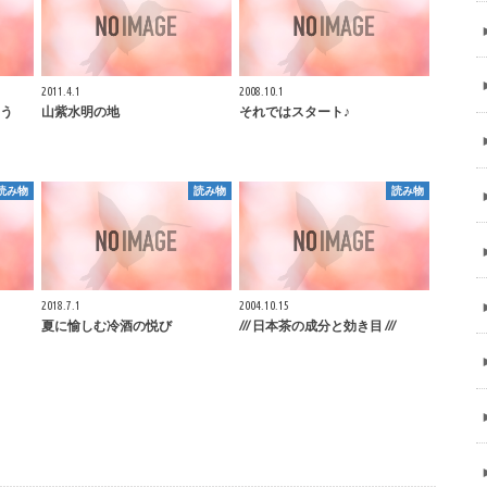
2011.4.1
2008.10.1
う
山紫水明の地
それではスタート♪
読み物
読み物
読み物
2018.7.1
2004.10.15
夏に愉しむ冷酒の悦び
/// 日本茶の成分と効き目 ///