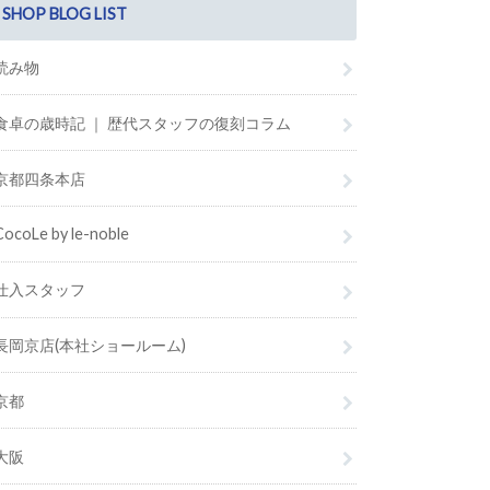
SHOP BLOG LIST
読み物
食卓の歳時記 ｜ 歴代スタッフの復刻コラム
京都四条本店
CocoLe by le-noble
仕入スタッフ
長岡京店(本社ショールーム)
京都
大阪