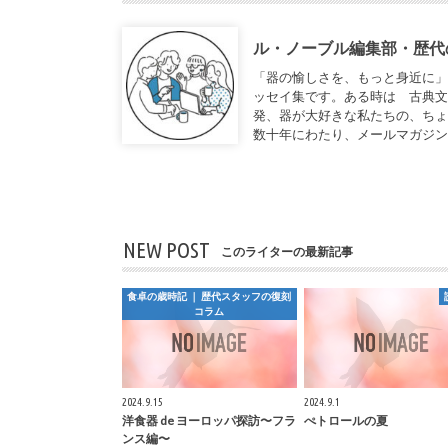
ル・ノーブル編集部・歴代
「器の愉しさを、もっと身近に
ッセイ集です。ある時は 古典
発、器が大好きな私たちの、ち
数十年にわたり、メールマガジ
NEW POST
このライターの最新記事
食卓の歳時記 ｜ 歴代スタッフの復刻
コラム
2024.9.15
2024.9.1
洋食器 de ヨーロッパ探訪〜フラ
ぺトロールの夏
ンス編〜