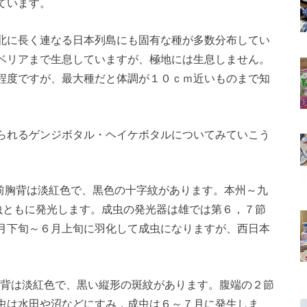
ています。
北に長く連なる日本列島にも固有な種が多数分布してい
ベリアまで生息していますが、極地には生息しません。
程度ですが、最大種だと体調が１０ｃｍ近いものまで知
られるゲンジボタル・ヘイケボタルについてみていこう
。前胸背は淡紅色で、黒色の十字紋があります。本州～九
虫ともに発光します。成虫の発光器は雄では第６，７節
月下旬～６月上旬に羽化して成虫になりますが、西日本
胸背は淡紅色で、黒い縦形の斑紋があります。腹端の２節
虫は水田や沼などにすみ，成虫は６～７月に発生しま