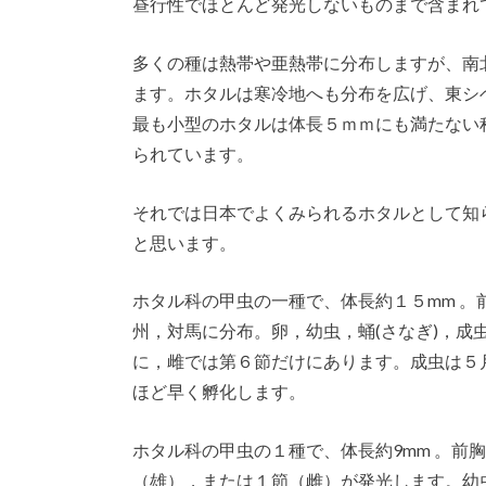
昼行性でほとんど発光しないものまで含まれ
多くの種は熱帯や亜熱帯に分布しますが、南
ます。ホタルは寒冷地へも分布を広げ、東シ
最も小型のホタルは体長５ｍｍにも満たない
られています。
それでは日本でよくみられるホタルとして知
と思います。
ホタル科の甲虫の一種で、体長約１５mm 
州，対馬に分布。卵，幼虫，蛹(さなぎ)，成
に，雌では第６節だけにあります。成虫は５
ほど早く孵化します。
ホタル科の甲虫の１種で、体長約9mm 。前
（雄），または１節（雌）が発光します。幼