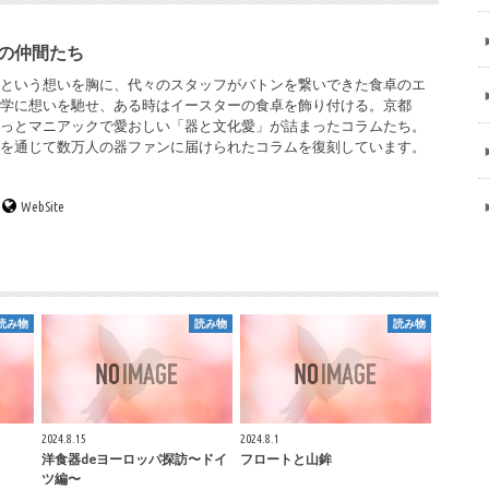
の仲間たち
」という想いを胸に、代々のスタッフがバトンを繋いできた食卓のエ
文学に想いを馳せ、ある時はイースターの食卓を飾り付ける。京都
ょっとマニアックで愛おしい「器と文化愛」が詰まったコラムたち。
ンを通じて数万人の器ファンに届けられたコラムを復刻しています。
WebSite
読み物
読み物
読み物
2024.8.15
2024.8.1
洋食器deヨーロッパ探訪〜ドイ
フロートと山鉾
ツ編〜