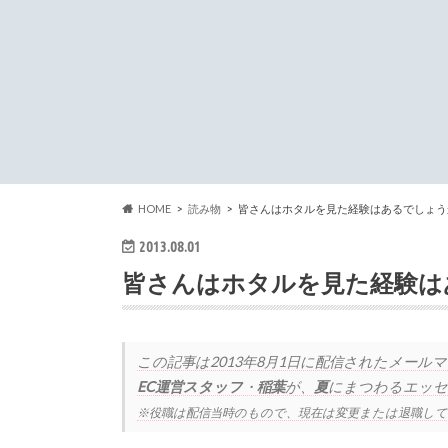
HOME
読み物
皆さんはホタルを見た経験はあるでしょう
2013.08.01
皆さんはホタルを見た経験は
この記事は
2013年8月1日
に配信されたメールマ
EC運営スタッフ
・
稲葉
が、
夏
にまつわるエッセ
※役職は配信当時のもので、現在は変更または退職し