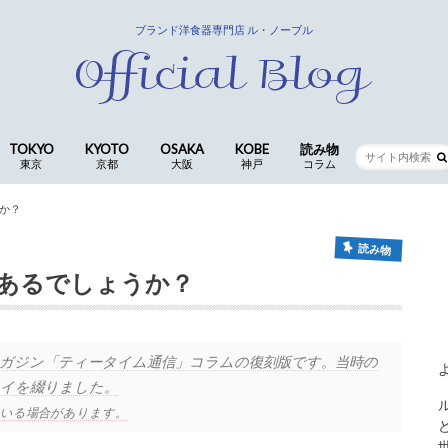
ブランド洋食器専門店 ル・ノーブル
TOKYO
KYOTO
OSAKA
KOBE
読み物
東京
京都
大阪
神戸
コラム
銀座店
京都四条本店
長岡京店(本社ショールーム)
CocoLe by le-noble
神戸三宮店
食卓の歳時記 ｜ 歴代ス
仕入スタッフ
か？
コラム
読み物
あるでしょうか？
ガジン「ティータイム通信」コラムの復刻版です。当時の
イを綴りました。
ている場合があります。