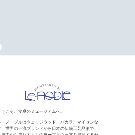
タッフの復刻
ようこそ、食卓のミュージアムへ。
ル・ノーブルはウェッジウッド、バカラ、マイセンな
ど、世界の一流ブランドから日本の伝統工芸品まで、
世界中から選りすぐりのテーブルウェアを展開するセ