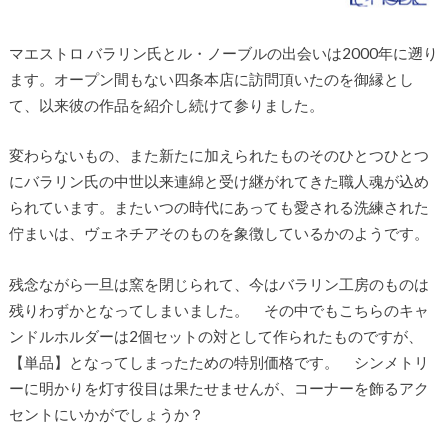
マエストロ バラリン氏とル・ノーブルの出会いは2000年に遡り
ます。オープン間もない四条本店に訪問頂いたのを御縁とし
て、以来彼の作品を紹介し続けて参りました。
変わらないもの、また新たに加えられたものそのひとつひとつ
にバラリン氏の中世以来連綿と受け継がれてきた職人魂が込め
られています。またいつの時代にあっても愛される洗練された
佇まいは、ヴェネチアそのものを象徴しているかのようです。
残念ながら一旦は窯を閉じられて、今はバラリン工房のものは
残りわずかとなってしまいました。 その中でもこちらのキャ
ンドルホルダーは2個セットの対として作られたものですが、
【単品】となってしまったための特別価格です。 シンメトリ
ーに明かりを灯す役目は果たせませんが、コーナーを飾るアク
セントにいかがでしょうか？