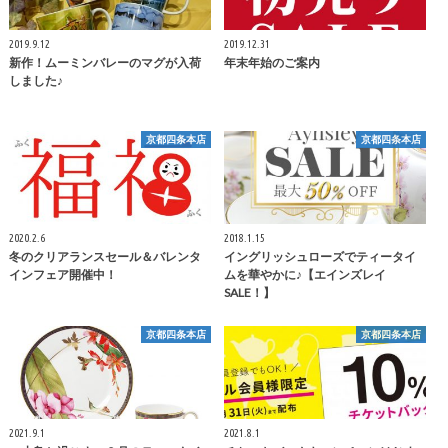
2019.9.12
2019.12.31
新作！ムーミンバレーのマグが入荷
年末年始のご案内
しました♪
京都四条本店
京都四条本店
2020.2.6
2018.1.15
冬のクリアランスセール＆バレンタ
イングリッシュローズでティータイ
インフェア開催中！
ムを華やかに♪【エインズレイ
SALE！】
京都四条本店
京都四条本店
2021.9.1
2021.8.1