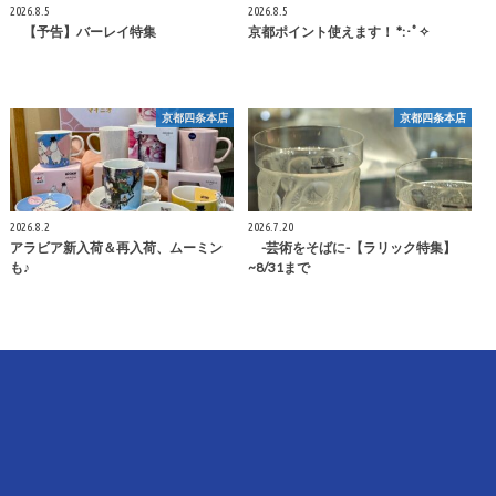
2026.8.5
2026.8.5
【予告】バーレイ特集
京都ポイント使えます！ *:･ﾟ✧
京都四条本店
京都四条本店
2026.8.2
2026.7.20
アラビア新入荷＆再入荷、ムーミン
-芸術をそばに-【ラリック特集】
も♪
~8/31まで
店舗情報
京都四条本店