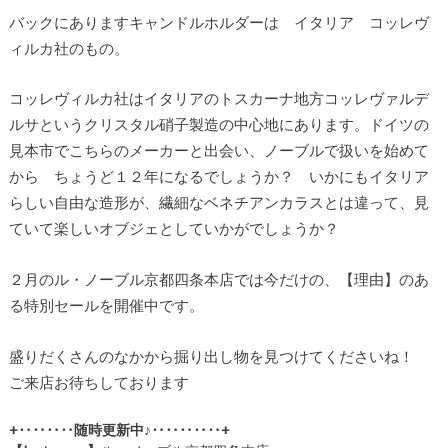
バックにありますキャンドルホルダーは イタリア コッレヴ
ィルカ社のもの。
コッレヴィルカ社はイタリアのトスカーナ地方コッレヴァルデ
ルサというクリスタル硝子製造の中心地にあります。ドイツの
見本市でこちらのメーカーと出会い、ノーブルで扱いを始めて
から ちょうど１２年になるでしょうか？ いかにもイタリア
らしい自由な造形が、繊細なベネチアンカラスとは違って、見
ていて楽しいオブジェとしていかがでしょうか？
２月のル・ノーブル京都四条本店では今だけの、【理由】のあ
る特別セールを開催中です。
盛りだくさんのなかから掘り出し物を見つけてくださいね！
ご来店お待ちしております
+‥‥‥‥随時更新中♪‥‥‥‥‥+