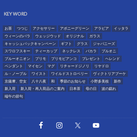
KEY WORD
お茶
つつじ
アクセサリー
アポニーグリーン
アラビア
イッタラ
ウィーンのバラ
ウェッジウッド
オリジナル
ガラス
キャッシュバックキャンペーン
ギフト
グラス
ジャパニーズ
スワロフスキー
ティーカップ
ネックレス
バカラ
ブルオニ
ブルーオニオン
プリモ
プリモビアンコ
プレゼント
ヘレンド
ペンダント
マイセン
マグ
リチャードジノリ
リヤドロ
ル・ノーブル
ワイスト
ワイルドストロベリー
ヴィクトリアブーケ
京薩摩、空女
八十八夜
和
季節のお知らせ
小野多美枝
新作
新入荷
新入荷・再入荷品のご案内
日本茶
母の日
波の戯れ
端午の節句