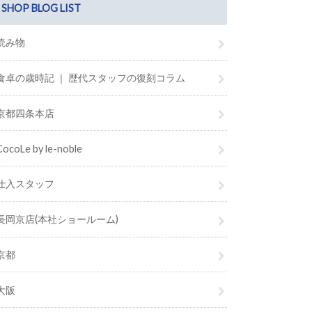
SHOP BLOG LIST
読み物
食卓の歳時記 ｜ 歴代スタッフの復刻コラム
京都四条本店
CocoLe by le-noble
仕入スタッフ
長岡京店(本社ショールーム)
京都
大阪