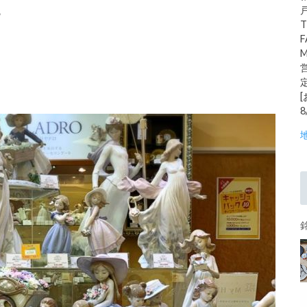
♪
T
F
M
営