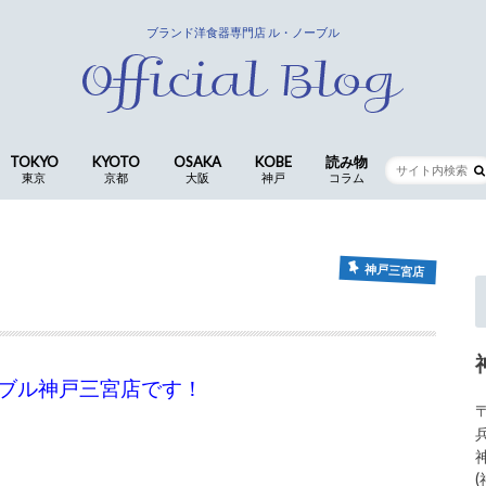
ブランド洋食器専門店 ル・ノーブル
TOKYO
KYOTO
OSAKA
KOBE
読み物
東京
京都
大阪
神戸
コラム
銀座店
京都四条本店
長岡京店(本社ショールーム)
CocoLe by le-noble
神戸三宮店
食卓の歳時記 ｜ 歴代ス
仕入スタッフ
コラム
神戸三宮店
ブル神戸三宮店です！
〒