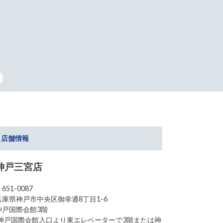
タッフの復刻
店舗情報
神戸三宮店
651-0087
兵庫県神戸市中央区御幸通8丁目1-6
神戸国際会館3階
(神戸国際会館入口より東エレベーターで3階または神