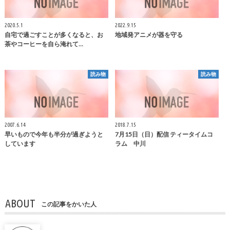
2020.5.1
2022.9.15
自宅で過ごすことが多くなると、お
地域発アニメが器を守る
茶やコーヒーを自ら淹れて…
読み物
読み物
2007.6.14
2018.7.15
早いもので今年も半分が過ぎようと
7月15日（日）配信 ティータイムコ
しています
ラム 中川
ABOUT
この記事をかいた人