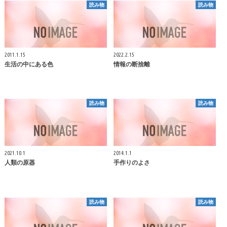
読み物
読み物
2011.1.15
2022.2.15
生活の中にある色
情報の断捨離
読み物
読み物
2021.10.1
2014.1.1
人類の原器
手作りのよさ
読み物
読み物