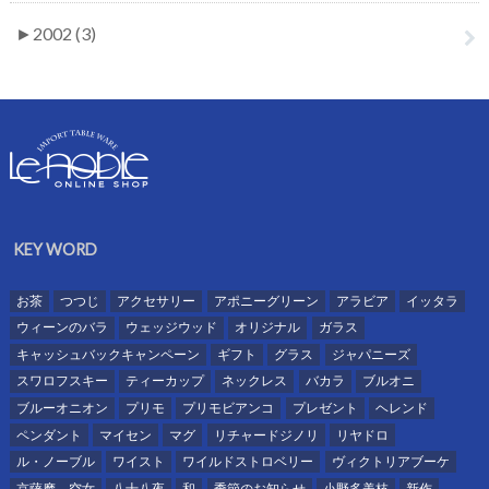
►
2002 (3)
KEY WORD
お茶
つつじ
アクセサリー
アポニーグリーン
アラビア
イッタラ
ウィーンのバラ
ウェッジウッド
オリジナル
ガラス
キャッシュバックキャンペーン
ギフト
グラス
ジャパニーズ
スワロフスキー
ティーカップ
ネックレス
バカラ
ブルオニ
ブルーオニオン
プリモ
プリモビアンコ
プレゼント
ヘレンド
ペンダント
マイセン
マグ
リチャードジノリ
リヤドロ
ル・ノーブル
ワイスト
ワイルドストロベリー
ヴィクトリアブーケ
京薩摩、空女
八十八夜
和
季節のお知らせ
小野多美枝
新作