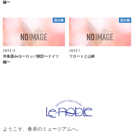
編〜
読み物
読み物
2024.8.15
2024.8.1
洋食器deヨーロッパ探訪〜ドイツ
フロートと山鉾
編〜
ようこそ、食卓のミュージアムへ。