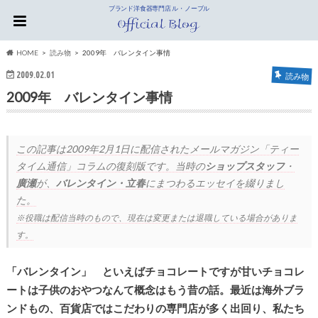
ブランド洋食器専門店 ル・ノーブル
HOME
読み物
2009年 バレンタイン事情
2009.02.01
読み物
2009年 バレンタイン事情
この記事は
2009年2月1日
に配信されたメールマガジン「ティー
タイム通信」コラムの復刻版です。当時の
ショップスタッフ
・
廣瀬
が、
バレンタイン・立春
にまつわるエッセイを綴りまし
た。
※役職は配信当時のもので、現在は変更または退職している場合がありま
す。
「バレンタイン」 といえばチョコレートですが甘いチョコレ
ートは子供のおやつなんて概念はもう昔の話。最近は海外ブラ
ンドもの、百貨店ではこだわりの専門店が多く出回り、私たち