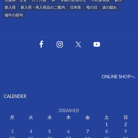
新入荷
新入荷・再入荷品のご案内
日本茶
母の日
波の戯れ
端午の節句
ONLINE SHOPへ
CALENDER
2026年8月
月
火
水
木
金
土
日
1
2
3
4
5
6
7
8
9