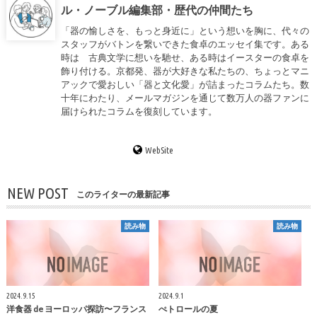
ル・ノーブル編集部・歴代の仲間たち
「器の愉しさを、もっと身近に」という想いを胸に、代々の
スタッフがバトンを繋いできた食卓のエッセイ集です。ある
時は 古典文学に想いを馳せ、ある時はイースターの食卓を
飾り付ける。京都発、器が大好きな私たちの、ちょっとマニ
アックで愛おしい「器と文化愛」が詰まったコラムたち。数
十年にわたり、メールマガジンを通じて数万人の器ファンに
届けられたコラムを復刻しています。
WebSite
NEW POST
このライターの最新記事
読み物
読み物
2024.9.15
2024.9.1
洋食器 de ヨーロッパ探訪〜フランス
ぺトロールの夏