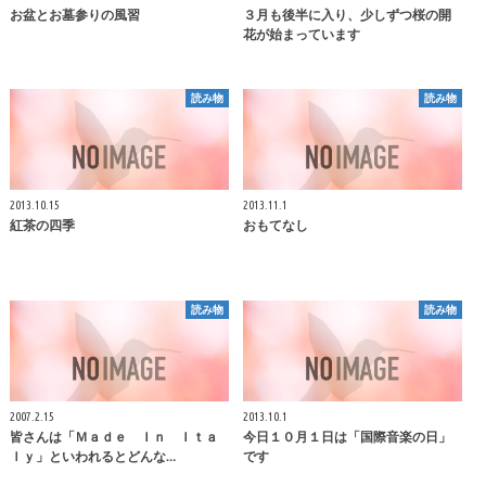
お盆とお墓参りの風習
３月も後半に入り、少しずつ桜の開
花が始まっています
読み物
読み物
2013.10.15
2013.11.1
紅茶の四季
おもてなし
読み物
読み物
2007.2.15
2013.10.1
皆さんは「Ｍａｄｅ Ｉｎ Ｉｔａ
今日１０月１日は「国際音楽の日」
ｌｙ」といわれるとどんな…
です