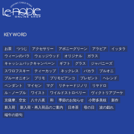
KEY WORD
お茶
つつじ
アクセサリー
アポニーグリーン
アラビア
イッタラ
ウィーンのバラ
ウェッジウッド
オリジナル
ガラス
キャッシュバックキャンペーン
ギフト
グラス
ジャパニーズ
スワロフスキー
ティーカップ
ネックレス
バカラ
ブルオニ
ブルーオニオン
プリモ
プリモビアンコ
プレゼント
ヘレンド
ペンダント
マイセン
マグ
リチャードジノリ
リヤドロ
ル・ノーブル
ワイスト
ワイルドストロベリー
ヴィクトリアブーケ
京薩摩、空女
八十八夜
和
季節のお知らせ
小野多美枝
新作
新入荷
新入荷・再入荷品のご案内
日本茶
母の日
波の戯れ
端午の節句