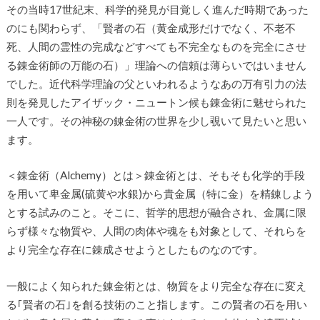
その当時17世紀末、科学的発見が目覚しく進んだ時期であった
のにも関わらず、「賢者の石（黄金成形だけでなく、不老不
死、人間の霊性の完成などすべても不完全なものを完全にさせ
る錬金術師の万能の石）」理論への信頼は薄らいではいません
でした。近代科学理論の父といわれるようなあの万有引力の法
則を発見したアイザック・ニュートン候も錬金術に魅せられた
一人です。その神秘の錬金術の世界を少し覗いて見たいと思い
ます。
＜錬金術（Alchemy）とは＞錬金術とは、そもそも化学的手段
を用いて卑金属(硫黄や水銀)から貴金属（特に金）を精錬しよう
とする試みのこと。そこに、哲学的思想が融合され、金属に限
らず様々な物質や、人間の肉体や魂をも対象として、それらを
より完全な存在に錬成させようとしたものなのです。
一般によく知られた錬金術とは、物質をより完全な存在に変え
る｢賢者の石｣を創る技術のこと指します。この賢者の石を用い