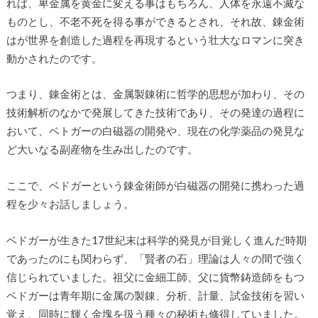
れば、卑金属を黄金に変える事はもちろん、人体を永遠不滅な
ものとし、不老不死を得る事ができるとされ、それ故、錬金術
はが世界を創造した過程を再現するという壮大なロマンに突き
動かされたのです。
つまり、錬金術とは、金属製錬術に哲学的思想が加わり、その
技術解析のなかで発展してきた技術であり、その発達の過程に
おいて、ベトガーの白磁器の開発や、現在の化学薬品の発見な
ど大いなる副産物を生み出したのです。
ここで、ベドガーという錬金術師が白磁器の開発に携わった過
程を少々お話しましょう。
ベドガーが生きた17世紀末は科学的発見が目覚しく進んだ時期
であったのにも関わらず、「賢者の石」理論は人々の間で強く
信じられていました。祖父に金細工師、父に貨幣鋳造師をもつ
ベドガーは青年期に金属の製錬、分析、計量、試金技術を習い
覚え、同時に輝く金塊を扱う種々の秘術も修得していました。