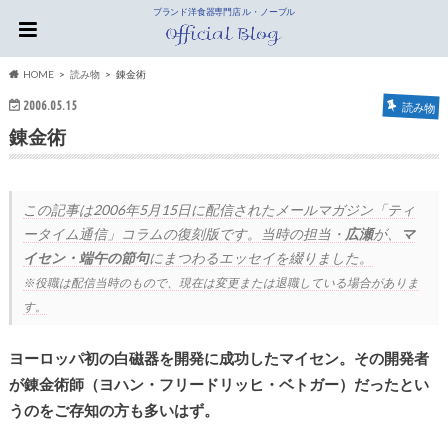
ブランド洋食器専門店 ル・ノーブル
HOME
読み物
錬金術
2006.05.15
読み物
錬金術
この記事は
2006年5月15日
に配信されたメールマガジン「ティ
ータイム通信」コラムの復刻版です。当時の担当・
広瀬
が、
マ
イセン・端午の節句
にまつわるエッセイを綴りました。
※役職は配信当時のもので、現在は変更または退職している場合がありま
す。
ヨーロッパ初の白磁器を開発に成功したマイセン。その開発者
が錬金術師（ヨハン・フリードリッヒ・ベトガー）だったとい
うのをご存知の方も多いはず。