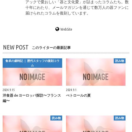
アックで愛おしい「器と文化愛」が詰まったコラムたち。数
十年にわたり、メールマガジンを通じて数万人の器ファンに
届けられたコラムを復刻しています。
WebSite
NEW POST
このライターの最新記事
食卓の歳時記 ｜ 歴代スタッフの復刻コラ
読み物
ム
2024.9.15
2024.9.1
洋食器 de ヨーロッパ探訪〜フランス
ぺトロールの夏
編〜
読み物
読み物