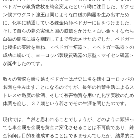
ベドガーが銀貨数枚を純金変えたという噂に注目した、ザクセ
ン候アウグスト強王は同じような白磁の陶器を生み出すため
に、化学に精通している錬金術師ベドガーに目をつけました。
そして自らの夢の実現と国の威信をかけた＜白い金＞すなわち
白磁の開発に彼を幽閉してまで専念させたのでした。ベドガー
は幾多の実験を重ね、＜ベドガー炻器＞、＜ベドガー磁器＞の
成功に続いて、ヨーロッパ製硬質磁器の原型＜マイセン磁器＞
が誕生したのです。
数々の苦悩を乗り越えベドガーは歴史に名を残すヨーロッパの
名陶を生み出すことになるのですが、長年の拘禁生活によるス
トレスや過度の飲酒、そして有害物質を用いた化学実験のため
体調を崩し、３７歳という若さでその生涯を閉じたのです。
現代では、当然と思われることでしょうが、どのように頑張っ
ても卑金属を金属を黄金に変化させることは不可能であり、錬
金術師は目的を達成することはできませんでしたが、結果的に