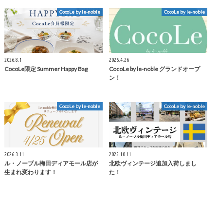
CocoLe by le-noble
CocoLe by le-noble
2026.8.1
2026.4.26
CocoLe限定 Summer Happy Bag
CocoLe by le-noble グランドオープ
ン！
CocoLe by le-noble
CocoLe by le-noble
2026.3.11
2025.10.11
ル・ノーブル梅田ディアモール店が
北欧ヴィンテージ追加入荷しまし
生まれ変わります！
た！