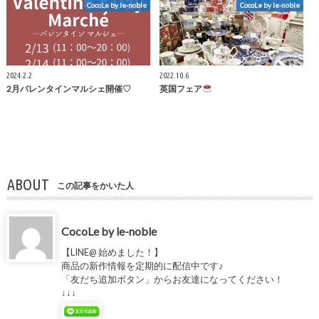
CocoLe by le-noble
CocoLe by le-noble
2024.2.2
2022.10.6
2月バレンタインマルシェ開催♡
英国フェア
ABOUT
この記事をかいた人
CocoLe by le-noble
【LINE@ 始めました！】
商品の新作情報を定期的に配信中です♪
「友だち追加ボタン」からお友達になってください！
↓↓↓