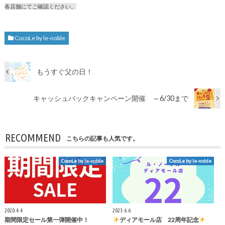
各店舗にてご確認ください。
CocoLe by le-noble
もうすぐ父の日！
キャッシュバックキャンペーン開催 ～6/30まで
RECOMMEND
こちらの記事も人気です。
CocoLe by le-noble
CocoLe by le-noble
2020.4.4
2023.6.6
期間限定セール第一弾開催中！
ディアモール店 22周年記念