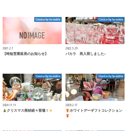
CocoLe by le-noble
CocoLe by le-noble
2021.2.7
2022.5.29
【時短営業延長のお知らせ】
バカラ 再入荷しました♪
CocoLe by le-noble
CocoLe by le-noble
2024.11.11
2020.2.17
クリスマス商材続々登場！
ホワイトデーギフトコレクション