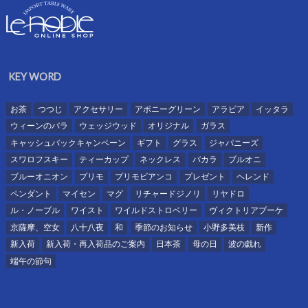
KEY WORD
お茶
つつじ
アクセサリー
アポニーグリーン
アラビア
イッタラ
ウィーンのバラ
ウェッジウッド
オリジナル
ガラス
キャッシュバックキャンペーン
ギフト
グラス
ジャパニーズ
スワロフスキー
ティーカップ
ネックレス
バカラ
ブルオニ
ブルーオニオン
プリモ
プリモビアンコ
プレゼント
ヘレンド
ペンダント
マイセン
マグ
リチャードジノリ
リヤドロ
ル・ノーブル
ワイスト
ワイルドストロベリー
ヴィクトリアブーケ
京薩摩、空女
八十八夜
和
季節のお知らせ
小野多美枝
新作
新入荷
新入荷・再入荷品のご案内
日本茶
母の日
波の戯れ
端午の節句