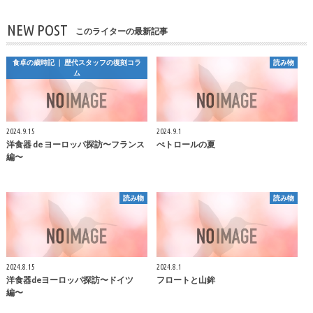
NEW POST
このライターの最新記事
食卓の歳時記 ｜ 歴代スタッフの復刻コラ
読み物
ム
2024.9.15
2024.9.1
洋食器 de ヨーロッパ探訪〜フランス
ぺトロールの夏
編〜
読み物
読み物
2024.8.15
2024.8.1
洋食器deヨーロッパ探訪〜ドイツ
フロートと山鉾
編〜