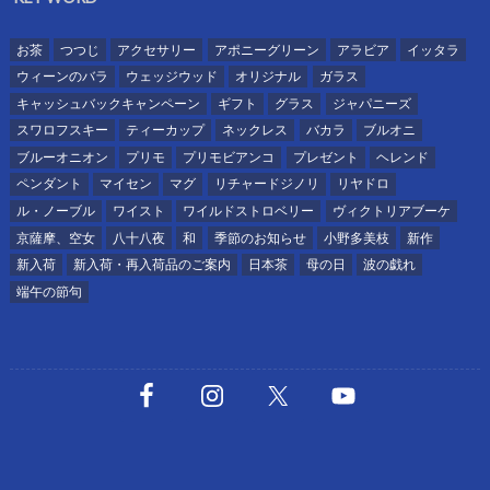
お茶
つつじ
アクセサリー
アポニーグリーン
アラビア
イッタラ
ウィーンのバラ
ウェッジウッド
オリジナル
ガラス
キャッシュバックキャンペーン
ギフト
グラス
ジャパニーズ
スワロフスキー
ティーカップ
ネックレス
バカラ
ブルオニ
ブルーオニオン
プリモ
プリモビアンコ
プレゼント
ヘレンド
ペンダント
マイセン
マグ
リチャードジノリ
リヤドロ
ル・ノーブル
ワイスト
ワイルドストロベリー
ヴィクトリアブーケ
京薩摩、空女
八十八夜
和
季節のお知らせ
小野多美枝
新作
新入荷
新入荷・再入荷品のご案内
日本茶
母の日
波の戯れ
端午の節句