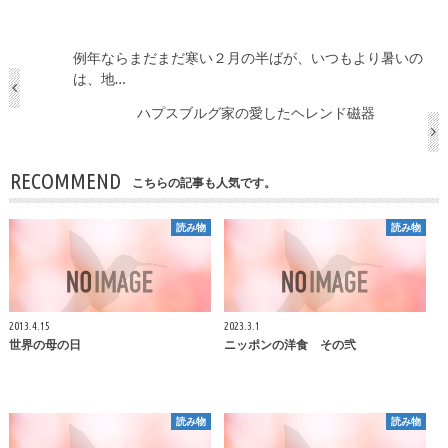
例年ならまだまだ寒い２月の半ばが、いつもより暑いの
は、地…
ハプスブルグ家の愛したヘレンド磁器
RECOMMEND
こちらの記事も人気です。
読み物
読み物
2013.4.15
2023.3.1
世界の母の日
ニッポンの洋食 その弐
読み物
読み物