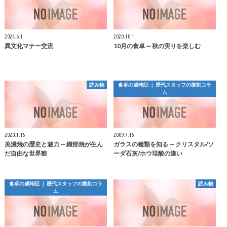
2024.6.1
2020.10.1
異文化マナー交流
10月の食卓 — 秋の実りを楽しむ
読み物
食卓の歳時記 ｜ 歴代スタッフの復刻コラ
ム
2020.1.15
2009.7.15
美濃焼の歴史と魅力 — 織部焼が生ん
ガラスの種類を知る — クリスタル/ソ
だ自由な世界観
ーダ石灰/ホウ珪酸の違い
食卓の歳時記 ｜ 歴代スタッフの復刻コラ
読み物
ム