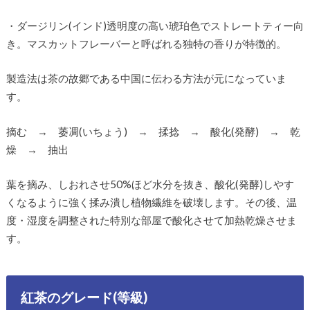
・ダージリン(インド)透明度の高い琥珀色でストレートティー向
き。マスカットフレーバーと呼ばれる独特の香りが特徴的。
製造法は茶の故郷である中国に伝わる方法が元になっていま
す。
摘む → 萎凋(いちょう) → 揉捻 → 酸化(発酵) → 乾
燥 → 抽出
葉を摘み、しおれさせ50%ほど水分を抜き、酸化(発酵)しやす
くなるように強く揉み潰し植物繊維を破壊します。その後、温
度・湿度を調整された特別な部屋で酸化させて加熱乾燥させま
す。
紅茶のグレード(等級)