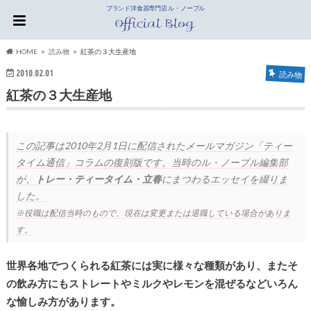
ブランド洋食器専門店 ル・ノーブル
HOME
読み物
紅茶の３大生産地
2010.02.01
読み物
紅茶の３大生産地
この記事は
2010年2月1日
に配信されたメールマガジン「ティー
タイム通信」コラムの復刻版です。当時のル・ノーブル編集部
が、
トレー・ティータイム・立春
にまつわるエッセイを綴りま
した。
※役職は配信当時のもので、現在は変更または退職している場合がありま
す。
世界各地でつくられる紅茶には実に様々な種類があり、またそ
の飲み方にもストレートやミルクやレモンを混ぜるなどいろん
な愉しみ方があります。