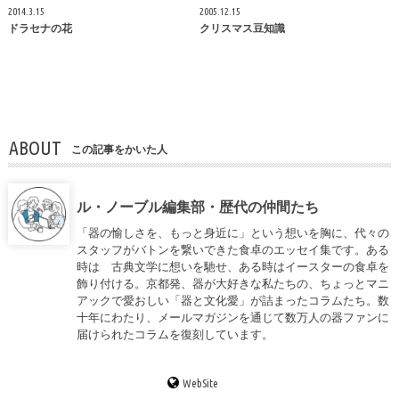
2014.3.15
2005.12.15
ドラセナの花
クリスマス豆知識
ABOUT
この記事をかいた人
ル・ノーブル編集部・歴代の仲間たち
「器の愉しさを、もっと身近に」という想いを胸に、代々の
スタッフがバトンを繋いできた食卓のエッセイ集です。ある
時は 古典文学に想いを馳せ、ある時はイースターの食卓を
飾り付ける。京都発、器が大好きな私たちの、ちょっとマニ
アックで愛おしい「器と文化愛」が詰まったコラムたち。数
十年にわたり、メールマガジンを通じて数万人の器ファンに
届けられたコラムを復刻しています。
WebSite