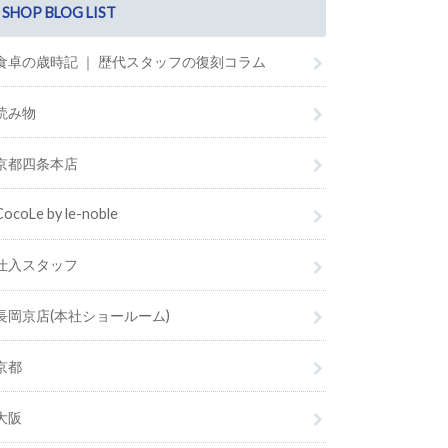
SHOP BLOG LIST
食卓の歳時記 ｜ 歴代スタッフの復刻コラム
読み物
京都四条本店
CocoLe by le-noble
仕入スタッフ
長岡京店(本社ショールーム)
京都
大阪