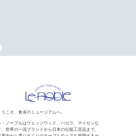
タッフの復刻
ようこそ、食卓のミュージアムへ。
ル・ノーブルはウェッジウッド、バカラ、マイセンな
ど、世界の一流ブランドから日本の伝統工芸品まで、
世界中から選りすぐりのテーブルウェアを展開するセ