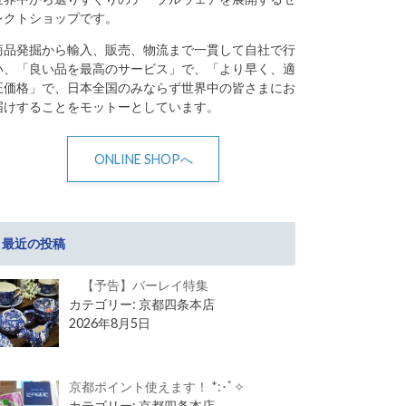
レクトショップです。
商品発掘から輸入、販売、物流まで一貫して自社で行
い、「良い品を最高のサービス」で、「より早く、適
正価格」で、日本全国のみならず世界中の皆さまにお
届けすることをモットーとしています。
ONLINE SHOPへ
最近の投稿
【予告】バーレイ特集
カテゴリー: 京都四条本店
2026年8月5日
京都ポイント使えます！ *:･ﾟ✧
カテゴリー: 京都四条本店