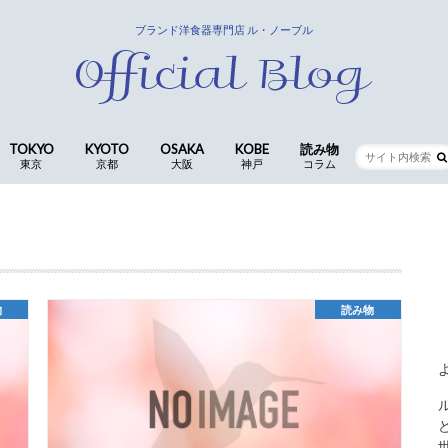
ブランド洋食器専門店 ル・ノーブル
TOKYO
KYOTO
OSAKA
KOBE
読み物
東京
京都
大阪
神戸
コラム
銀座店
京都四条本店
長岡京店(本社ショールーム)
CocoLe by le-noble
神戸三宮店
食卓の歳時記 ｜ 歴代ス
仕入スタッフ
コラム
物
読み物