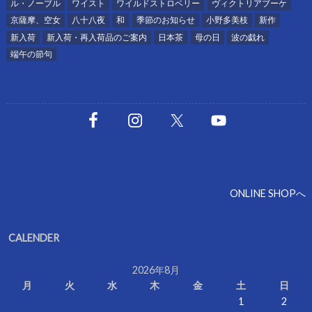
ル・ノーブル
ワイスト
ワイルドストロベリー
ヴィクトリアブーケ
京薩摩、空女
八十八夜
和
季節のお知らせ
小野多美枝
新作
新入荷
新入荷・再入荷品のご案内
日本茶
母の日
波の戯れ
端午の節句
ONLINE SHOPへ
CALENDER
2026年8月
月
火
水
木
金
土
日
1
2