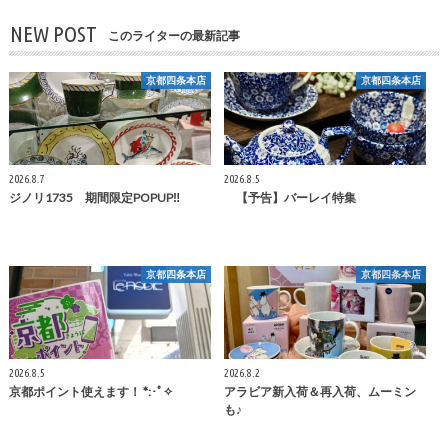
NEW POST
このライターの最新記事
京都四条本店
京都四条本店
2026.8.7
2026.8.5
ジノリ1735 期間限定POPUP‼
【予告】バーレイ特集
京都四条本店
京都四条本店
2026.8.5
2026.8.2
京都ポイント使えます！ *:･ﾟ✧
アラビア新入荷＆再入荷、ムーミン
も♪