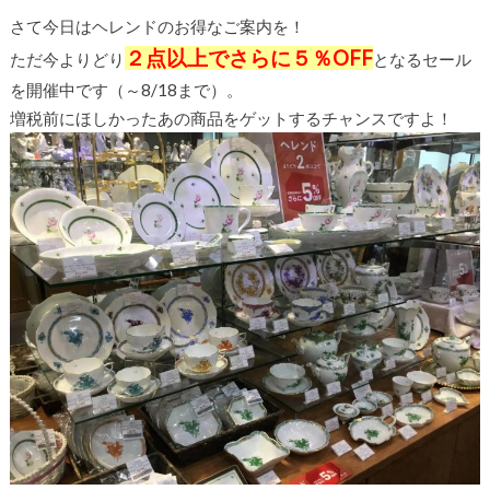
さて今日はヘレンドのお得なご案内を！
２点以上でさらに５％OFF
ただ今よりどり
となるセール
を開催中です（～8/18まで）。
増税前にほしかったあの商品をゲットするチャンスですよ！