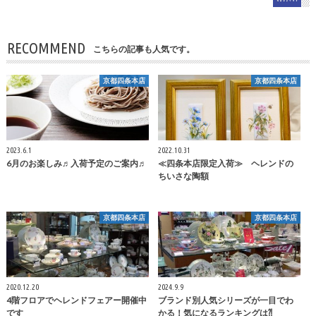
RECOMMEND
こちらの記事も人気です。
京都四条本店
京都四条本店
2023.6.1
2022.10.31
6月のお楽しみ♬入荷予定のご案内♬
≪四条本店限定入荷≫ ヘレンドの
ちいさな陶額
京都四条本店
京都四条本店
2020.12.20
2024.9.9
4階フロアでヘレンドフェアー開催中
ブランド別人気シリーズが一目でわ
です
かる！気になるランキングは⁈