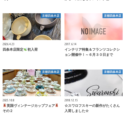
京都四条本店
京都四条本店
2026.4.23
2017.6.14
四条本店限定
初入荷
インテリア特集＆フランツコレクシ
ョン開催中！～６月３０日まで
京都四条本店
京都四条本店
2025.10.8
2018.12.15
英国ヴィンテージカップフェア
☆スワロフスキーの新作がたくさん
その２
入荷しました☆