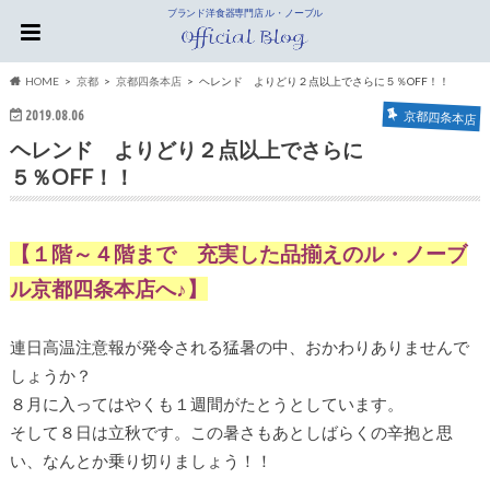
ブランド洋食器専門店 ル・ノーブル
HOME
京都
京都四条本店
ヘレンド よりどり２点以上でさらに５％OFF！！
2019.08.06
京都四条本店
ヘレンド よりどり２点以上でさらに
５％OFF！！
【１階～４階まで 充実した品揃えのル・ノーブ
ル京都四条本店へ♪】
連日高温注意報が発令される猛暑の中、おかわりありませんで
しょうか？
８月に入ってはやくも１週間がたとうとしています。
そして８日は立秋です。この暑さもあとしばらくの辛抱と思
い、なんとか乗り切りましょう！！