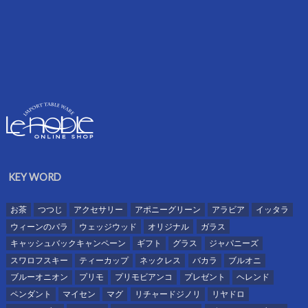
KEY WORD
お茶
つつじ
アクセサリー
アポニーグリーン
アラビア
イッタラ
ウィーンのバラ
ウェッジウッド
オリジナル
ガラス
キャッシュバックキャンペーン
ギフト
グラス
ジャパニーズ
スワロフスキー
ティーカップ
ネックレス
バカラ
ブルオニ
ブルーオニオン
プリモ
プリモビアンコ
プレゼント
ヘレンド
ペンダント
マイセン
マグ
リチャードジノリ
リヤドロ