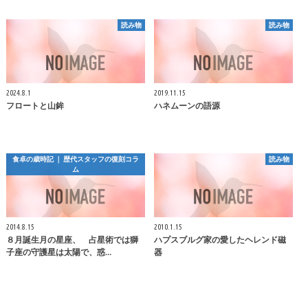
読み物
読み物
2024.8.1
2019.11.15
フロートと山鉾
ハネムーンの語源
食卓の歳時記 ｜ 歴代スタッフの復刻コラ
読み物
ム
2014.8.15
2010.1.15
８月誕生月の星座、 占星術では獅
ハプスブルグ家の愛したヘレンド磁
子座の守護星は太陽で、惑…
器