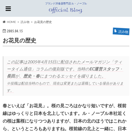
ブランド洋食器専門店 ル・ノーブル
HOME
読み物
お花見の歴史
2005.04.15
読み物
お花見の歴史
この記事は
2005年4月15日
に配信されたメールマガジン「ティ
ータイム通信」コラムの復刻版です。当時の
EC運営スタッフ
・
長田
が、
歴史・春
にまつわるエッセイを綴りました。
※役職は配信当時のもので、現在は変更または退職している場合がありま
す。
春といえば「お花見」。桜の見ごろはかなり短いですが、桜前
線はゆっくりと日本を北上しています。ル・ノーブル本社近く
の桜は葉桜になりつつありますが、日本の北のほうではこれか
ら、というところもありますね。桜前線の北上と一緒に、日本