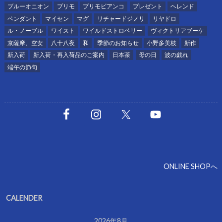
ブルーオニオン
プリモ
プリモビアンコ
プレゼント
ヘレンド
ペンダント
マイセン
マグ
リチャードジノリ
リヤドロ
ル・ノーブル
ワイスト
ワイルドストロベリー
ヴィクトリアブーケ
京薩摩、空女
八十八夜
和
季節のお知らせ
小野多美枝
新作
新入荷
新入荷・再入荷品のご案内
日本茶
母の日
波の戯れ
端午の節句
ONLINE SHOPへ
CALENDER
2026年8月