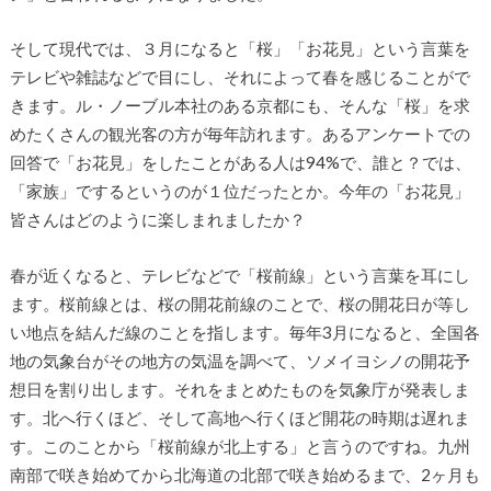
そして現代では、３月になると「桜」「お花見」という言葉を
テレビや雑誌などで目にし、それによって春を感じることがで
きます。ル・ノーブル本社のある京都にも、そんな「桜」を求
めたくさんの観光客の方が毎年訪れます。あるアンケートでの
回答で「お花見」をしたことがある人は94%で、誰と？では、
「家族」でするというのが１位だったとか。今年の「お花見」
皆さんはどのように楽しまれましたか？
春が近くなると、テレビなどで「桜前線」という言葉を耳にし
ます。桜前線とは、桜の開花前線のことで、桜の開花日が等し
い地点を結んだ線のことを指します。毎年3月になると、全国各
地の気象台がその地方の気温を調べて、ソメイヨシノの開花予
想日を割り出します。それをまとめたものを気象庁が発表しま
す。北へ行くほど、そして高地へ行くほど開花の時期は遅れま
す。このことから「桜前線が北上する」と言うのですね。九州
南部で咲き始めてから北海道の北部で咲き始めるまで、2ヶ月も