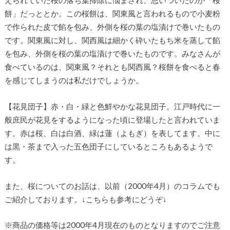
えられていた桜の落ち葉掃除に悩まされ、思いついたのが「桜
餅」だっととか。この桜餅は、関東風と言われるもので小麦粉
で作られた皮で餡を包み、外側を桜の葉の塩漬けで巻いたもの
です。関東風に対し、関西風は細かく砕いたもち米を蒸して餡
を包み、外側を桜の葉の塩漬けで巻いたものです。みなさんが
食べているのは、関東風？それとも関西風？桜餅を食べると春
を感じてしまうのは私だけでしょうか。
【花見団子】赤・白・緑と色鮮やかな花見団子。江戸時代に一
般庶民が花見をするようになった頃に登場したと言われていま
す。赤は桜、白は白酒、緑は蓮（よもぎ）を表してます。中に
は黒・茶まで入った五色団子にしているところもあるようで
す。
また、桜についてのお話は、以前（2000年4月）のコラムでも
ご紹介しております。↓こちらも参考にどうぞ↓
※商品の価格等は2000年4月現在のものとなりますのでご注意