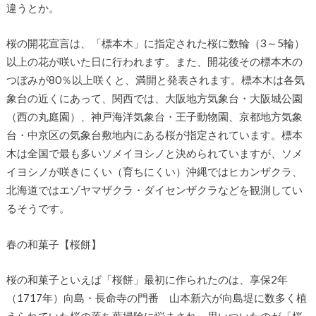
違うとか。
桜の開花宣言は、「標本木」に指定された桜に数輪（3～5輪）
以上の花が咲いた日に行われます。また、開花後その標本木の
つぼみが80％以上咲くと、満開と発表されます。標本木は各気
象台の近くにあって、関西では、大阪地方気象台・大阪城公園
（西の丸庭園）、神戸海洋気象台・王子動物園、京都地方気象
台・中京区の気象台敷地内にある桜が指定されています。標本
木は全国で最も多いソメイヨシノと決められていますが、ソメ
イヨシノが咲きにくい（育ちにくい）沖縄ではヒカンザクラ、
北海道ではエゾヤマザクラ・ダイセンザクラなどを観測してい
るそうです。
春の和菓子【桜餅】
桜の和菓子といえば「桜餅」最初に作られたのは、享保2年
（1717年）向島・長命寺の門番 山本新六が向島堤に数多く植