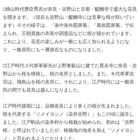
□桃山時代豊臣秀吉が奈良・吉野山と京都・醍醐寺で盛大な花見
を開きます。（現在も吉野山・醍醐寺には見事な桜が咲いてい
ます）※その様子は、「洛中洛外図屏風」「風俗図屏風」で伝
えられ、王朝貴族の衣装や調度品などに桜が描かれています。
これにより、花見の楽しみが一般にも広く知られるようにな
り、一般庶民にも一層身近なものになりました。
□江戸時代３代将軍家光が上野東叡山に建てた寛永寺に奈良・吉
野山から桜を移植し、桜の名所としました。また、８代将軍吉
宗は、飛鳥山を桜の名所に。それにより、江戸時代には一般庶
民の間でも花見は盛んになりました。
江戸時代後期には、品種改良により多くの桜が生まれました。
桜を代表する「ソメイヨシノ（染井吉野）」もこの頃に誕生し
ました。江戸駒込の染井村から植栽が始められ、初めは「吉野
桜」と呼ばれていましたが、植栽地の地名を加え「ソメイヨシ
ノ」と言われるようになりました。