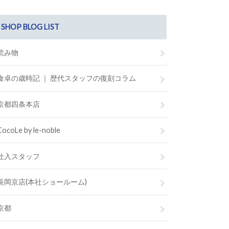
SHOP BLOG LIST
読み物
食卓の歳時記 ｜ 歴代スタッフの復刻コラム
京都四条本店
CocoLe by le-noble
仕入スタッフ
長岡京店(本社ショールーム)
京都