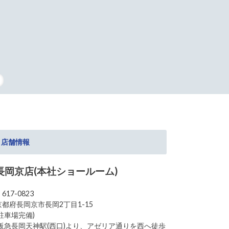
タッフの復刻
店舗情報
長岡京店(本社ショールーム)
617-0823
京都府長岡京市長岡2丁目1-15
(駐車場完備)
(阪急長岡天神駅(西口)より、アゼリア通りを西へ徒歩