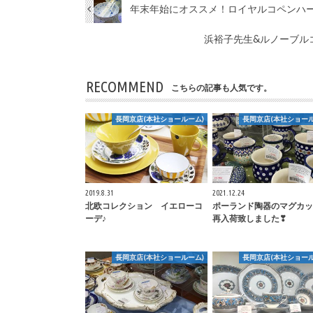
年末年始にオススメ！ロイヤルコペンハ
浜裕子先生&ルノーブル
RECOMMEND
こちらの記事も人気です。
長岡京店(本社ショールーム)
長岡京店(本社ショール
2019.8.31
2021.12.24
北欧コレクション イエローコ
ポーランド陶器のマグカッ
ーデ♪
再入荷致しました❣
長岡京店(本社ショールーム)
長岡京店(本社ショール