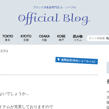
ブランド洋食器専門店 ル・ノーブル
TOKYO
KYOTO
OSAKA
KOBE
読み物
東京
京都
大阪
神戸
コラム
銀座店
京都四条本店
長岡京店(本社ショールーム)
CocoLe by le-noble
神戸三宮店
食卓の歳時記 ｜ 歴代ス
仕入スタッフ
お正月を
コラム
長岡京店(本社ショールーム)
、
〒
ないでしょうか…
イテムが充実しておりますので