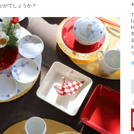
4
かがでしょうか？
T
F
M
営