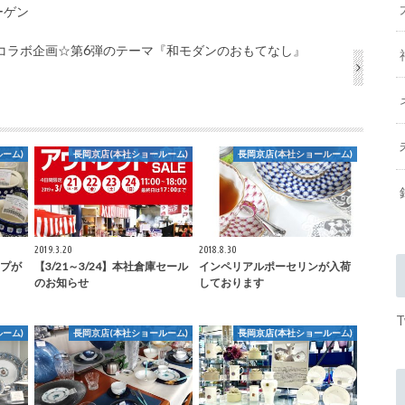
ーゲン
コラボ企画☆第6弾のテーマ『和モダンのおもてなし』
ーム)
長岡京店(本社ショールーム)
長岡京店(本社ショールーム)
2019.3.20
2018.8.30
プが
【3/21～3/24】本社倉庫セール
インペリアルポーセリンが入荷
のお知らせ
しております
T
ーム)
長岡京店(本社ショールーム)
長岡京店(本社ショールーム)