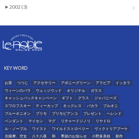
►
2002 (3)
KEY WORD
お茶
つつじ
アクセサリー
アポニーグリーン
アラビア
イッタラ
ウィーンのバラ
ウェッジウッド
オリジナル
ガラス
キャッシュバックキャンペーン
ギフト
グラス
ジャパニーズ
スワロフスキー
ティーカップ
ネックレス
バカラ
ブルオニ
ブルーオニオン
プリモ
プリモビアンコ
プレゼント
ヘレンド
ペンダント
マイセン
マグ
リチャードジノリ
リヤドロ
ル・ノーブル
ワイスト
ワイルドストロベリー
ヴィクトリアブーケ
京薩摩、空女
八十八夜
和
季節のお知らせ
小野多美枝
新作