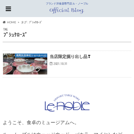
ブランド洋食器専門店 ル・ノーブル
HOME
タグ : ﾌﾟｼｭｹﾛｰｽﾞ
TAG
ﾌﾟｼｭｹﾛｰｽﾞ
長岡京店(本社ショールーム)
当店限定掘り出し品❣
2021.10.31
ようこそ、食卓のミュージアムへ。