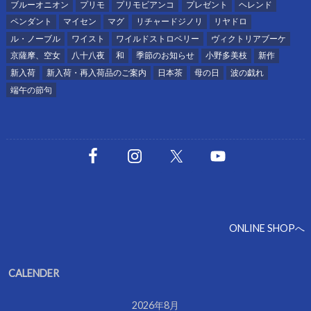
ブルーオニオン
プリモ
プリモビアンコ
プレゼント
ヘレンド
ペンダント
マイセン
マグ
リチャードジノリ
リヤドロ
ル・ノーブル
ワイスト
ワイルドストロベリー
ヴィクトリアブーケ
京薩摩、空女
八十八夜
和
季節のお知らせ
小野多美枝
新作
新入荷
新入荷・再入荷品のご案内
日本茶
母の日
波の戯れ
端午の節句
ONLINE SHOPへ
CALENDER
2026年8月