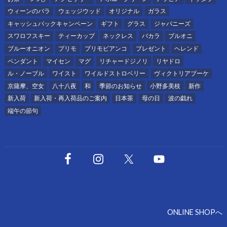
ウィーンのバラ
ウェッジウッド
オリジナル
ガラス
キャッシュバックキャンペーン
ギフト
グラス
ジャパニーズ
スワロフスキー
ティーカップ
ネックレス
バカラ
ブルオニ
ブルーオニオン
プリモ
プリモビアンコ
プレゼント
ヘレンド
ペンダント
マイセン
マグ
リチャードジノリ
リヤドロ
ル・ノーブル
ワイスト
ワイルドストロベリー
ヴィクトリアブーケ
京薩摩、空女
八十八夜
和
季節のお知らせ
小野多美枝
新作
新入荷
新入荷・再入荷品のご案内
日本茶
母の日
波の戯れ
端午の節句
ONLINE SHOPへ