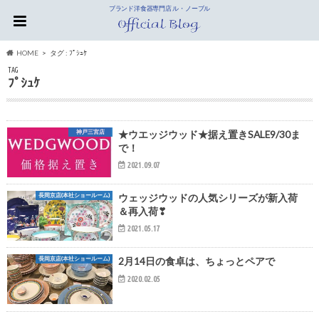
ブランド洋食器専門店 ル・ノーブル
HOME
タグ : ﾌﾟｼｭｹ
TAG
ﾌﾟｼｭｹ
神戸三宮店
★ウエッジウッド★据え置きSALE9/30ま
で！
2021.09.07
長岡京店(本社ショールーム)
ウェッジウッドの人気シリーズが新入荷
＆再入荷❣
2021.05.17
長岡京店(本社ショールーム)
2月14日の食卓は、ちょっとペアで
2020.02.05