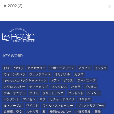
►
2002 (3)
KEY WORD
お茶
つつじ
アクセサリー
アポニーグリーン
アラビア
イッタラ
ウィーンのバラ
ウェッジウッド
オリジナル
ガラス
キャッシュバックキャンペーン
ギフト
グラス
ジャパニーズ
スワロフスキー
ティーカップ
ネックレス
バカラ
ブルオニ
ブルーオニオン
プリモ
プリモビアンコ
プレゼント
ヘレンド
ペンダント
マイセン
マグ
リチャードジノリ
リヤドロ
ル・ノーブル
ワイスト
ワイルドストロベリー
ヴィクトリアブーケ
京薩摩、空女
八十八夜
和
季節のお知らせ
小野多美枝
新作