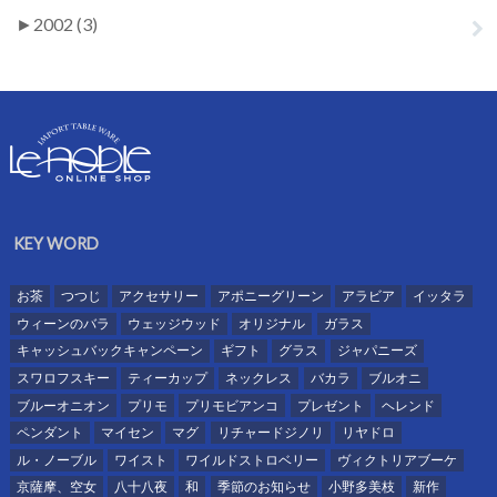
►
2002 (3)
KEY WORD
お茶
つつじ
アクセサリー
アポニーグリーン
アラビア
イッタラ
ウィーンのバラ
ウェッジウッド
オリジナル
ガラス
キャッシュバックキャンペーン
ギフト
グラス
ジャパニーズ
スワロフスキー
ティーカップ
ネックレス
バカラ
ブルオニ
ブルーオニオン
プリモ
プリモビアンコ
プレゼント
ヘレンド
ペンダント
マイセン
マグ
リチャードジノリ
リヤドロ
ル・ノーブル
ワイスト
ワイルドストロベリー
ヴィクトリアブーケ
京薩摩、空女
八十八夜
和
季節のお知らせ
小野多美枝
新作