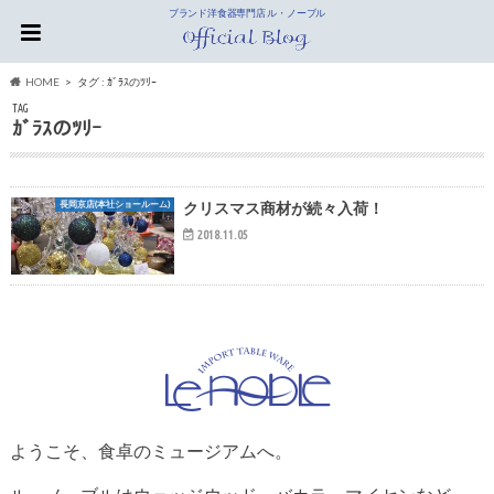
ブランド洋食器専門店 ル・ノーブル
HOME
タグ : ｶﾞﾗｽのﾂﾘｰ
TAG
ｶﾞﾗｽのﾂﾘｰ
長岡京店(本社ショールーム)
クリスマス商材が続々入荷！
2018.11.05
ようこそ、食卓のミュージアムへ。