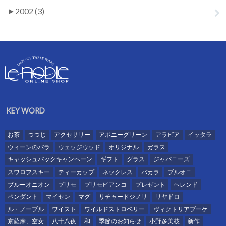
►
2002 (3)
KEY WORD
お茶
つつじ
アクセサリー
アポニーグリーン
アラビア
イッタラ
ウィーンのバラ
ウェッジウッド
オリジナル
ガラス
キャッシュバックキャンペーン
ギフト
グラス
ジャパニーズ
スワロフスキー
ティーカップ
ネックレス
バカラ
ブルオニ
ブルーオニオン
プリモ
プリモビアンコ
プレゼント
ヘレンド
ペンダント
マイセン
マグ
リチャードジノリ
リヤドロ
ル・ノーブル
ワイスト
ワイルドストロベリー
ヴィクトリアブーケ
京薩摩、空女
八十八夜
和
季節のお知らせ
小野多美枝
新作