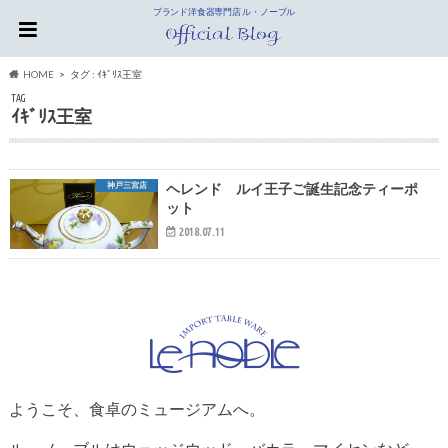
ブランド洋食器専門店 ル・ノーブル
HOME
タグ : ｲｷﾞﾘｽ王室
TAG
ｲｷﾞﾘｽ王室
神戸三宮店
ヘレンド ルイ王子ご誕生記念ティーポ
ット
2018.07.11
ようこそ、食卓のミュージアムへ。