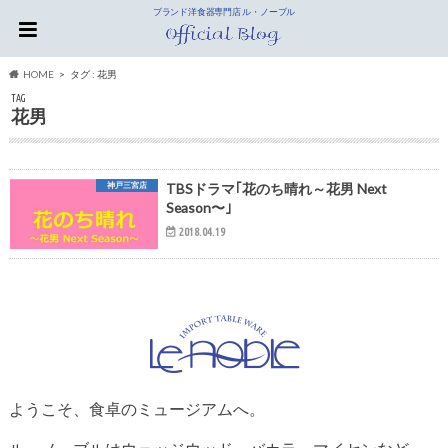
ブランド洋食器専門店 ル・ノーブル
HOME
タグ : 花男
TAG
花男
神戸三宮店
TBSドラマ｢花のち晴れ～花男 Next
Season〜｣
2018.04.19
ようこそ、食卓のミュージアムへ。