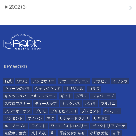
►
2002 (3)
KEY WORD
お茶
つつじ
アクセサリー
アポニーグリーン
アラビア
イッタラ
ウィーンのバラ
ウェッジウッド
オリジナル
ガラス
キャッシュバックキャンペーン
ギフト
グラス
ジャパニーズ
スワロフスキー
ティーカップ
ネックレス
バカラ
ブルオニ
ブルーオニオン
プリモ
プリモビアンコ
プレゼント
ヘレンド
ペンダント
マイセン
マグ
リチャードジノリ
リヤドロ
ル・ノーブル
ワイスト
ワイルドストロベリー
ヴィクトリアブーケ
京薩摩、空女
八十八夜
和
季節のお知らせ
小野多美枝
新作