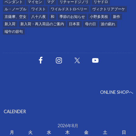
ペンダント
マイセン
マグ
リチャードジノリ
リヤドロ
ル・ノーブル
ワイスト
ワイルドストロベリー
ヴィクトリアブーケ
京薩摩、空女
八十八夜
和
季節のお知らせ
小野多美枝
新作
新入荷
新入荷・再入荷品のご案内
日本茶
母の日
波の戯れ
端午の節句
ONLINE SHOPへ
CALENDER
2026年8月
月
火
水
木
金
土
日