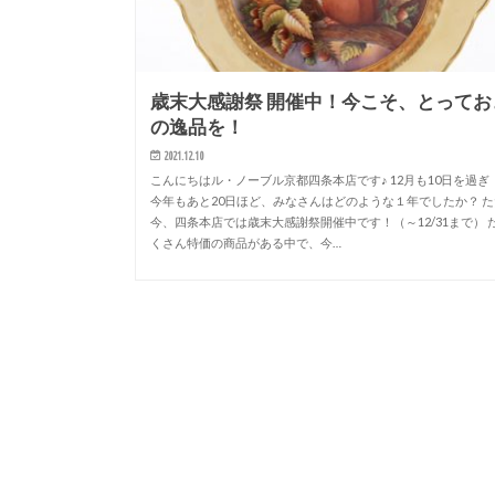
歳末大感謝祭 開催中！今こそ、とってお
の逸品を！
2021.12.10
こんにちはル・ノーブル京都四条本店です♪ 12月も10日を過
今年もあと20日ほど、みなさんはどのような１年でしたか？ た
今、四条本店では歳末大感謝祭開催中です！（～12/31まで） 
くさん特価の商品がある中で、今…