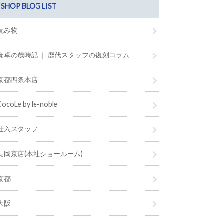
SHOP BLOG LIST
読み物
食卓の歳時記 ｜ 歴代スタッフの復刻コラム
京都四条本店
CocoLe by le-noble
仕入スタッフ
長岡京店(本社ショールーム)
京都
大阪