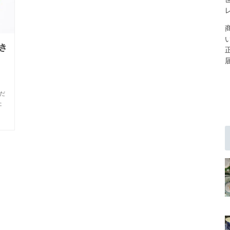
き
ぎ
だ
た