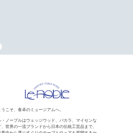
タッフの復刻
ようこそ、食卓のミュージアムへ。
ル・ノーブルはウェッジウッド、バカラ、マイセンな
ど、世界の一流ブランドから日本の伝統工芸品まで、
世界中から選りすぐりのテーブルウェアを展開するセ