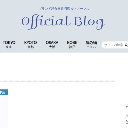
ブランド洋食器専門店 ル・ノーブル
TOKYO
KYOTO
OSAKA
KOBE
読み物
東京
京都
大阪
神戸
コラム
銀座店
京都四条本店
長岡京店(本社ショールーム)
CocoLe by le-noble
神戸三宮店
食卓の歳時記 ｜ 歴代ス
仕入スタッフ
コラム
本店