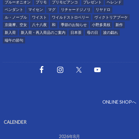
ブルーオニオン
プリモ
プリモビアンコ
プレゼント
ヘレンド
ペンダント
マイセン
マグ
リチャードジノリ
リヤドロ
ル・ノーブル
ワイスト
ワイルドストロベリー
ヴィクトリアブーケ
京薩摩、空女
八十八夜
和
季節のお知らせ
小野多美枝
新作
新入荷
新入荷・再入荷品のご案内
日本茶
母の日
波の戯れ
端午の節句
ONLINE SHOPへ
CALENDER
2026年8月