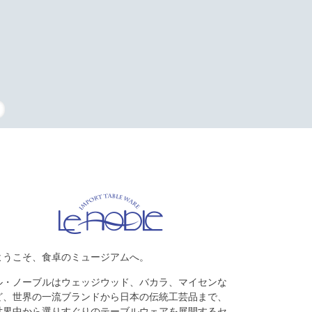
タッフの復刻
ようこそ、食卓のミュージアムへ。
ル・ノーブルはウェッジウッド、バカラ、マイセンな
ど、世界の一流ブランドから日本の伝統工芸品まで、
世界中から選りすぐりのテーブルウェアを展開するセ