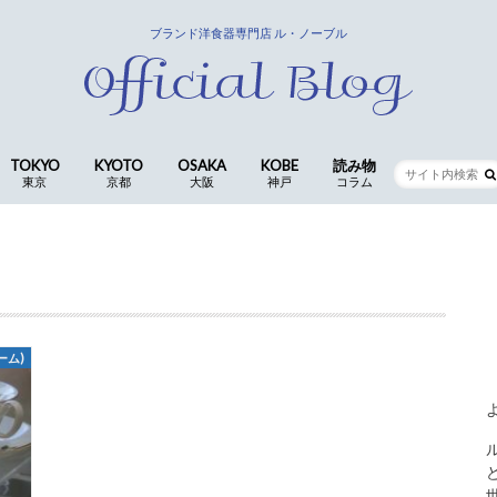
ブランド洋食器専門店 ル・ノーブル
TOKYO
KYOTO
OSAKA
KOBE
読み物
東京
京都
大阪
神戸
コラム
銀座店
京都四条本店
長岡京店(本社ショールーム)
CocoLe by le-noble
神戸三宮店
食卓の歳時記 ｜ 歴代ス
仕入スタッフ
コラム
ーム)