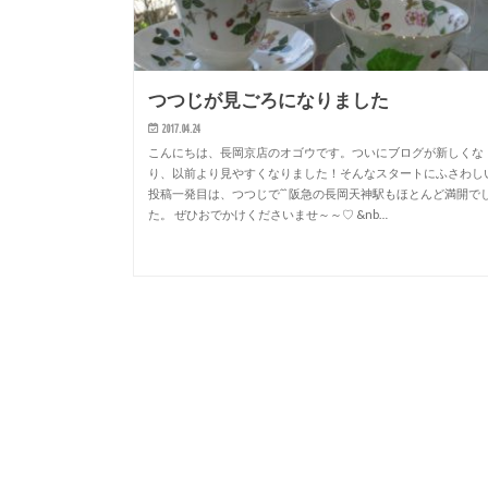
つつじが見ごろになりました
2017.04.24
こんにちは、長岡京店のオゴウです。ついにブログが新しくな
り、以前より見やすくなりました！そんなスタートにふさわし
投稿一発目は、つつじでˆˆ 阪急の長岡天神駅もほとんど満開で
た。 ぜひおでかけくださいませ～～♡ &nb…