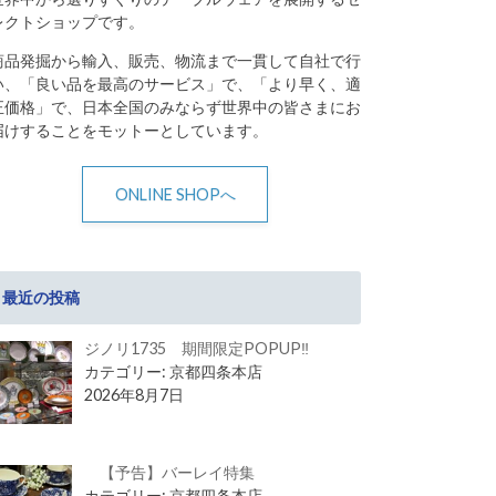
レクトショップです。
商品発掘から輸入、販売、物流まで一貫して自社で行
い、「良い品を最高のサービス」で、「より早く、適
正価格」で、日本全国のみならず世界中の皆さまにお
届けすることをモットーとしています。
ONLINE SHOPへ
最近の投稿
ジノリ1735 期間限定POPUP‼
カテゴリー: 京都四条本店
2026年8月7日
【予告】バーレイ特集
カテゴリー: 京都四条本店