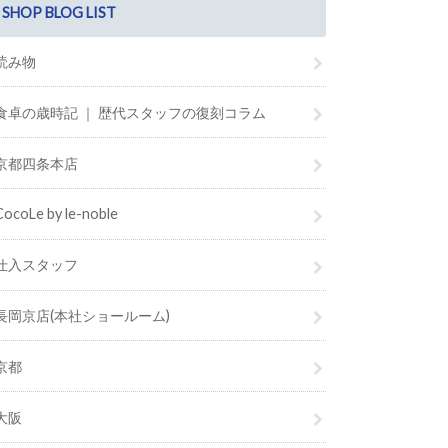
SHOP BLOG LIST
読み物
食卓の歳時記 ｜ 歴代スタッフの復刻コラム
京都四条本店
CocoLe by le-noble
仕入スタッフ
長岡京店(本社ショールーム)
京都
大阪