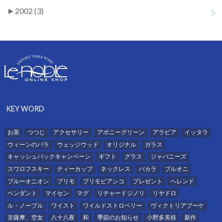
►
2002 (3)
KEY WORD
お茶
つつじ
アクセサリー
アポニーグリーン
アラビア
イッタラ
ウィーンのバラ
ウェッジウッド
オリジナル
ガラス
キャッシュバックキャンペーン
ギフト
グラス
ジャパニーズ
スワロフスキー
ティーカップ
ネックレス
バカラ
ブルオニ
ブルーオニオン
プリモ
プリモビアンコ
プレゼント
ヘレンド
ペンダント
マイセン
マグ
リチャードジノリ
リヤドロ
ル・ノーブル
ワイスト
ワイルドストロベリー
ヴィクトリアブーケ
京薩摩、空女
八十八夜
和
季節のお知らせ
小野多美枝
新作