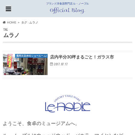
ブランド洋食器専門店 ル・ノーブル
HOME
タグ : ムラノ
TAG
ムラノ
長岡京店(本社ショールーム)
店内半分30坪まるごと！ガラス市
2017.07.17
ようこそ、食卓のミュージアムへ。