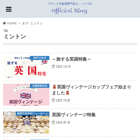
ブランド洋食器専門店 ル・ノーブル
HOME
タグ : ミントン
TAG
ミントン
神戸三宮店
～旅する英国特集～
2025.10.10
京都四条本店
英国ヴィンテージカップフェア始まり
ました
2025.10.02
長岡京店(本社ショールーム)
英国ヴィンテージ特集
2024.07.07