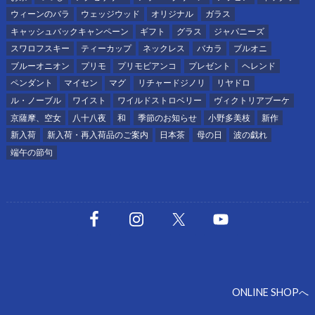
ウィーンのバラ
ウェッジウッド
オリジナル
ガラス
キャッシュバックキャンペーン
ギフト
グラス
ジャパニーズ
スワロフスキー
ティーカップ
ネックレス
バカラ
ブルオニ
ブルーオニオン
プリモ
プリモビアンコ
プレゼント
ヘレンド
ペンダント
マイセン
マグ
リチャードジノリ
リヤドロ
ル・ノーブル
ワイスト
ワイルドストロベリー
ヴィクトリアブーケ
京薩摩、空女
八十八夜
和
季節のお知らせ
小野多美枝
新作
新入荷
新入荷・再入荷品のご案内
日本茶
母の日
波の戯れ
端午の節句
ONLINE SHOPへ