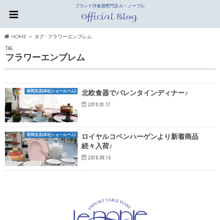
ブランド洋食器専門店 ル・ノーブル
HOME
タグ : フラワーエンブレム
TAG
フラワーエンブレム
長岡京店(本社ショールーム)
北欧食器でバレンタインディナー♪
2019.01.17
長岡京店(本社ショールーム)
ロイヤルコペンハーゲンより新着商品
続々入荷♪
2018.08.16