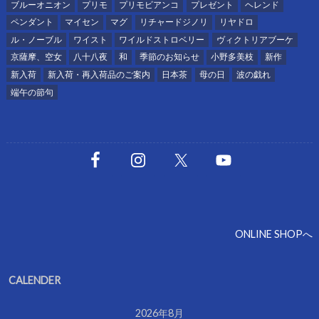
ブルーオニオン
プリモ
プリモビアンコ
プレゼント
ヘレンド
ペンダント
マイセン
マグ
リチャードジノリ
リヤドロ
ル・ノーブル
ワイスト
ワイルドストロベリー
ヴィクトリアブーケ
京薩摩、空女
八十八夜
和
季節のお知らせ
小野多美枝
新作
新入荷
新入荷・再入荷品のご案内
日本茶
母の日
波の戯れ
端午の節句
ONLINE SHOPへ
CALENDER
2026年8月